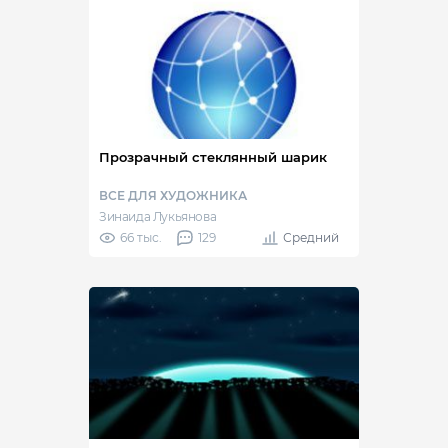
Прозрачный стеклянный шарик
ВСЕ ДЛЯ ХУДОЖНИКА
Зинаида Лукьянова
66 тыс.
129
Средний