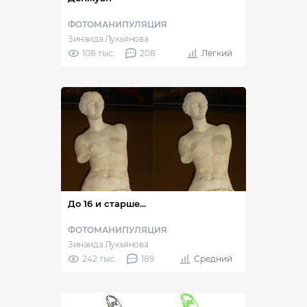
ФОТОМАНИПУЛЯЦИЯ
Зинаида Лукьянова
108 тыс.
208
Легкий
До 16 и старше...
ФОТОМАНИПУЛЯЦИЯ
Зинаида Лукьянова
242 тыс.
189
Средний