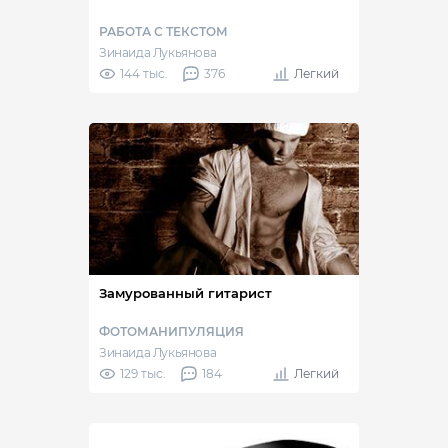
РАБОТА С ТЕКСТОМ
Зинаида Лукьянова
144 тыс.
376
Легкий
Замурованный гитарист
ФОТОМАНИПУЛЯЦИЯ
Зинаида Лукьянова
129 тыс.
184
Легкий