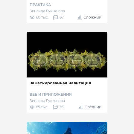
ПРАКТИКА
Зинаида Лукьянова
60 тыс.
67
Сложный
Замаскированная навигация
ВЕБ И ПРИЛОЖЕНИЯ
Зинаида Лукьянова
65 тыс.
36
Средний