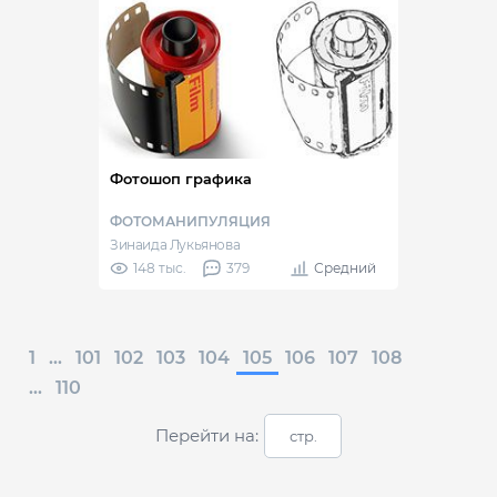
Фотошоп графика
ФОТОМАНИПУЛЯЦИЯ
Зинаида Лукьянова
148 тыс.
379
Средний
1
...
101
102
103
104
105
106
107
108
...
110
Перейти на: