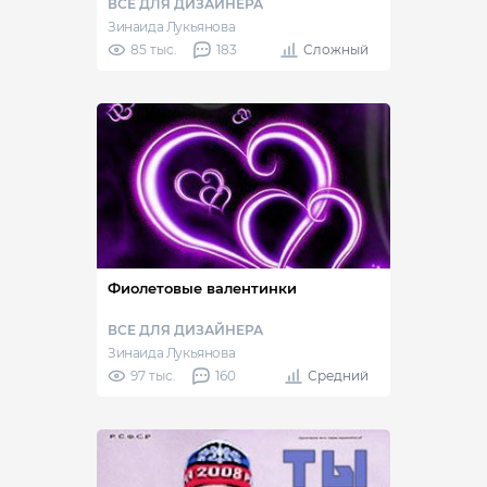
ВСЕ ДЛЯ ДИЗАЙНЕРА
Зинаида Лукьянова
85 тыс.
183
Сложный
Фиолетовые валентинки
ВСЕ ДЛЯ ДИЗАЙНЕРА
Зинаида Лукьянова
97 тыс.
160
Средний