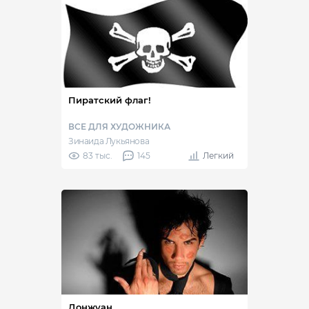
Пиратский флаг!
ВСЕ ДЛЯ ХУДОЖНИКА
Зинаида Лукьянова
83 тыс.
145
Легкий
Донжуан