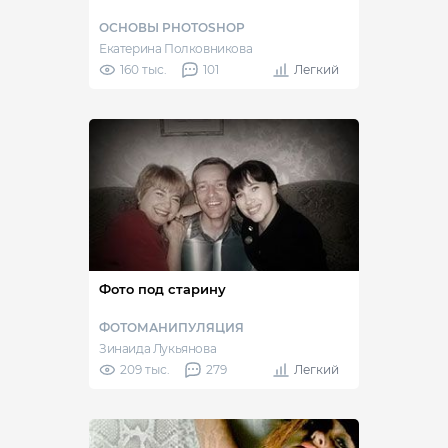
ОСНОВЫ PHOTOSHOP
Екатерина Полковникова
160 тыс.
101
Легкий
Фото под старину
ФОТОМАНИПУЛЯЦИЯ
Зинаида Лукьянова
209 тыс.
279
Легкий