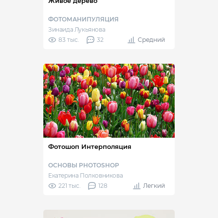
Живое дерево
ФОТОМАНИПУЛЯЦИЯ
Зинаида Лукьянова
83 тыс.
32
Средний
Фотошоп Интерполяция
ОСНОВЫ PHOTOSHOP
Екатерина Полковникова
221 тыс.
128
Легкий