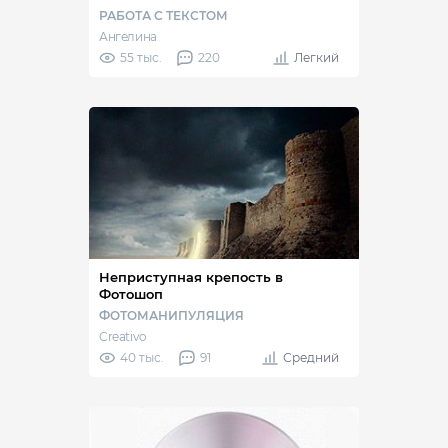
РАБОТА С ТЕКСТОМ
Ангелина
55 тыс.
220
Легкий
Неприступная крепость в
Фотошоп
ФОТОМАНИПУЛЯЦИЯ
Creativo
40 тыс.
91
Средний