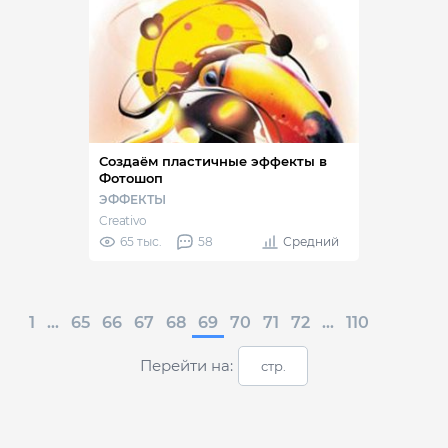
Создаём пластичные эффекты в
Фотошоп
ЭФФЕКТЫ
Creativo
65 тыс.
58
Средний
1
...
65
66
67
68
69
70
71
72
...
110
Перейти на: