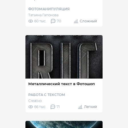
ФОТОМАНИПУЛЯЦИЯ
Татьяна Гапонова
60 тыс.
70
Сложный
Металлический текст в Фотошоп
РАБОТА С ТЕКСТОМ
Creativo
66 тыс.
71
Легкий