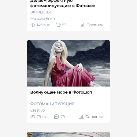
Делаем эффектную
фотоманипуляцию в Фотошоп
ЭФФЕКТЫ
Максим Енин
146 тыс.
93
Средний
Волнующее море в Фотошоп
ФОТОМАНИПУЛЯЦИЯ
Creativo
79 тыс.
79
Сложный