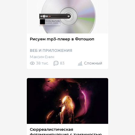
Рисуем mp3-плеер в Фотошоп
ВЕБ И ПРИЛОЖЕНИЯ
Максим Енин
38 тыс.
83
Сложный
Сюрреалистическая
фотоманипуляция с туманностью