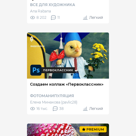
ВСЕ ДЛЯ ХУДОЖНИКА
Ana Rabana
8 202
11
Легкий
Создаем коллаж «Первоклассник»
ФОТОМАНИПУЛЯЦИЯ
Елена Минакова (pavlic28)
16 тыс.
38
Легкий