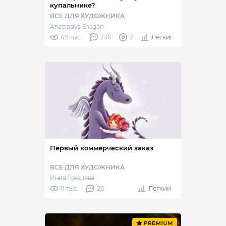
купальнике?
ВСЕ ДЛЯ ХУДОЖНИКА
Anastasiya Shagan
49 тыс.
238
2
Легкий
Первый коммерческий заказ
ВСЕ ДЛЯ ХУДОЖНИКА
Инна Гревцева
11 тыс.
26
Легкий