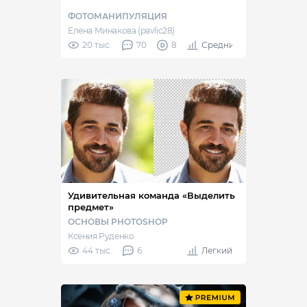
ФОТОМАНИПУЛЯЦИЯ
Елена Минакова (pavlic28)
20 тыс.
70
8
Средний
Удивительная команда «Выделить
предмет»
ОСНОВЫ PHOTOSHOP
Ксения Руденко
44 тыс.
6
Легкий