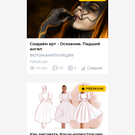
Создаём арт - Осязание. Падший
ангел
ФОТОМАНИПУЛЯЦИЯ
Fiendcute
14 тыс.
47
5
Средний
Как рисовать фэшн-иллюстрацию