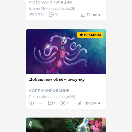
ФОТОМАНИПУЛЯЦИЯ
Елена Минакова (pavlic28)
7 725
16
Легкий
Добавляем объём рисунку
КОЛЛАЖИРОВАНИЕ
Елена Минакова (pavlic28)
5 271
6
8
Средний