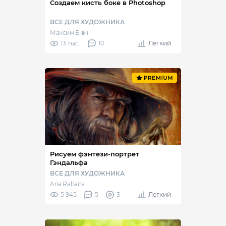
Создаем кисть боке в Photoshop
ВСЕ ДЛЯ ХУДОЖНИКА
Максим Енин
13 тыс.
10
Легкий
Рисуем фэнтези-портрет
Гэндальфа
ВСЕ ДЛЯ ХУДОЖНИКА
Ana Rabana
5 945
5
3
Легкий