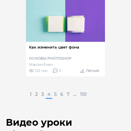
Как изменить цвет фона
ОСНОВЫ PHOTOSHOP
Максим Енин
122 тыс.
9
Легкий
1
2
3
4
5
6
7
...
110
Видео уроки