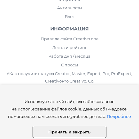
Активности
Блог
ИНФОРМАЦИЯ
Правила сайта Creativo.one
Лента и рейтинг
Работа дня / месяца
Опросы
⚡️Как получить статусы Creator, Master, Expert, Pro, ProExpert,
CreativoPro Creativo, Co.
Сведения об образовательной организации
Используя данный сайт, вы даёте согласие
СТАТИСТИКА
на использование файлов cookie, данных об IP-адресе,
Уроков:
4 417
помогающих нам сделать его удобнее для вас.
Подробнее
Дополнений:
24 282
Работ пользователей:
441 076
Принять и закрыть