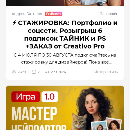
Андрей Батталов
Завершён
⚡️ СТАЖИРОВКА: Портфолио и
соцсети. Розыгрыш 6
подписок ТАЙНИК и PS
+ЗАКАЗ от Creativo Pro
С 4 ИЮЛЯ ПО 30 АВГУСТА подключайтесь на
стажировку для дизайнеров! Пока все
специалисты в дизайне отдыхают, вы за это
Интерактивы
2 478
2
4 июля 2024
лето мощно обновите упаковку в своих
соцсетях: Телеграм и Вк, а также загрузите
новые работы на Behance. Вы будете впереди
других дизайнеров и обеспечите себе
бесперебойный поток новых клиентов уже
этой осенью. Это лучшее вложение времени!
Действуйте, пока все отдыхают