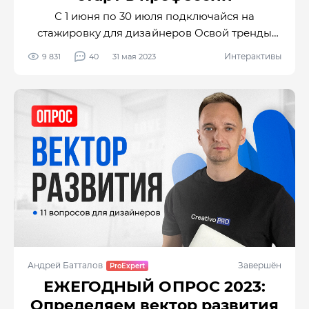
С 1 июня по 30 июля подключайся на
стажировку для дизайнеров Освой тренды
2023 года – блочная система дизайна. Создай
Интерактивы
9 831
40
31 мая 2023
дизайн карточки товара для маркетплейса на
основе реального ТЗ от заказчика и загрузи
проект к себе в портфолио.
Андрей Батталов
Завершён
ЕЖЕГОДНЫЙ ОПРОС 2023:
Определяем вектор развития