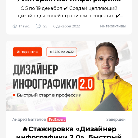
С 5 по 19 декабря ✔️ Создай цепляющий
дизайн для своей странички в соцсетях. ✔️
Разработай дизайн листовки для сбора
Интерактивы
17 тыс.
125
6 декабря 2022
обратной связи от клиентов.
Андрей Батталов
Завершён
🔥Стажировка «Дизайнер
инфографики 2.0». Быстрый