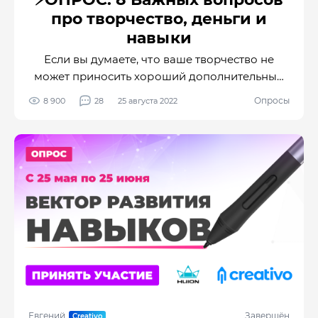
про творчество, деньги и
навыки
Если вы думаете, что ваше творчество не
может приносить хороший дополнительный
доход, то скорее всего у вас: 1. Заниженная
Опросы
8 900
28
25 августа 2022
самооценка – вы обесцениваете свой труд. 2.
Проблемы с позиционированием – не имеете
конкретного направления. 3. Нет фокуса –
делаете всё и для всех.
Евгений
Завершён