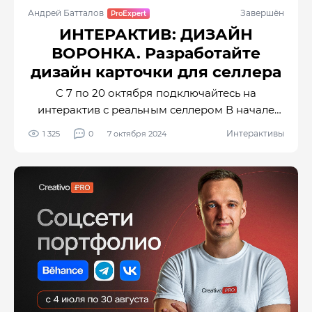
Андрей Батталов
Завершён
ИНТЕРАКТИВ: ДИЗАЙН
ВОРОНКА. Разработайте
дизайн карточки для селлера
С 7 по 20 октября подключайтесь на
интерактив с реальным селлером В начале
октября в нашу студию Creativo Pro поступил
Интерактивы
1 325
0
7 октября 2024
заказ от клиента на разработку 5 карточек
для МАГАЗИНА ГИПС/ДЕКОР на
маркетплейсе Wildberries. В октябре в нашем
канале ДИЗАЙН и ДЕНЬГИ будет 1000
подписчиков и в честь этого события мы
решили отдать вам в разработку 1 карточку
товара и запустить мощный осенний
интерактив,