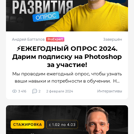
Андрей Батталов
Завершён
⚡️ЕЖЕГОДНЫЙ ОПРОС 2024.
Дарим подписку на Photoshop
за участие!
Мы проводим ежегодный опрос, чтобы узнать
ваши навыки и потребности в обучении. На
основе ваших ответов мы улучшаем
Интерактивы
3 416
2
2 февраля 2024
обучающую платформу Creativo: приглашаем
новых авторов, создаем новые обучающие
уроки, проводим интерактивные
мероприятия, делаем контент в соцсетях
полезнее и интереснее.