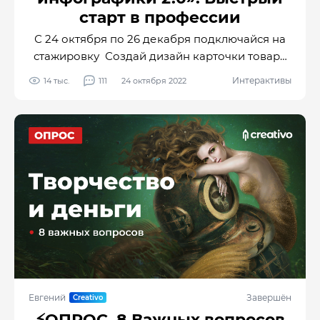
старт в профессии
С 24 октября по 26 декабря подключайся на
стажировку Создай дизайн карточки товара
для маркетплейса на основе реального ТЗ от
Интерактивы
14 тыс.
111
24 октября 2022
заказчика и загрузи проект к себе в
портфолио.
Евгений
Завершён
⚡️ОПРОС. 8 Важных вопросов