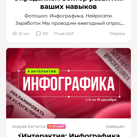
ваших навыков
Фотошоп. Инфографика. Нейросети.
Заработок Мы проводим ежегодный опрос,
чтобы узнать ваши навыки и потребности в
Опросы
25 тыс.
372
17 мая 2023
обучении. На основе ваших ответов мы
улучшаем обучающую платформу Creativo:
приглашаем новых авторов, создаем новые
обучающие уроки и проводим интерактивные
мероприятия. Иными словами,
совершенствуем креативную среду для
дизайнеров разного уровня и сфер.
Андрей Батталов
Завершён
⚡️Интерактив: Инфографика