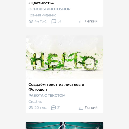
«Цветность»
ОСНОВЫ PHOTOSHOP
Ксения Руденко
44 тыс.
51
Легкий
Создаём текст из листьев в
Фотошоп
РАБОТА С ТЕКСТОМ
Creativo
20 тыс.
21
Легкий