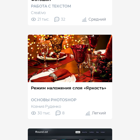
РАБОТА С ТЕКСТОМ
Creativo
21 тыс.
32
Средний
Режим наложения слоя «Яркость»
ОСНОВЫ PHOTOSHOP
Ксения Руденко
30 тыс.
8
Легкий