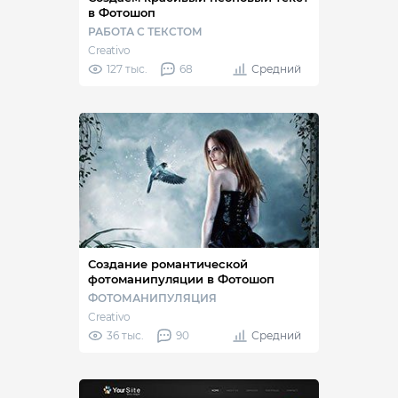
в Фотошоп
РАБОТА С ТЕКСТОМ
Creativo
127 тыс.
68
Средний
Создание романтической
фотоманипуляции в Фотошоп
ФОТОМАНИПУЛЯЦИЯ
Creativo
36 тыс.
90
Средний