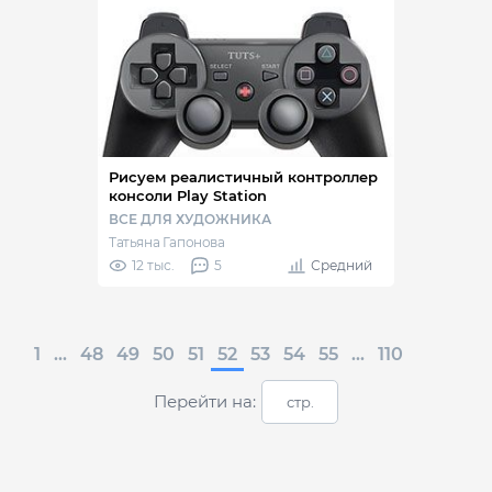
Рисуем реалистичный контроллер
консоли Play Station
ВСЕ ДЛЯ ХУДОЖНИКА
Татьяна Гапонова
12 тыс.
5
Средний
1
...
48
49
50
51
52
53
54
55
...
110
Перейти на: