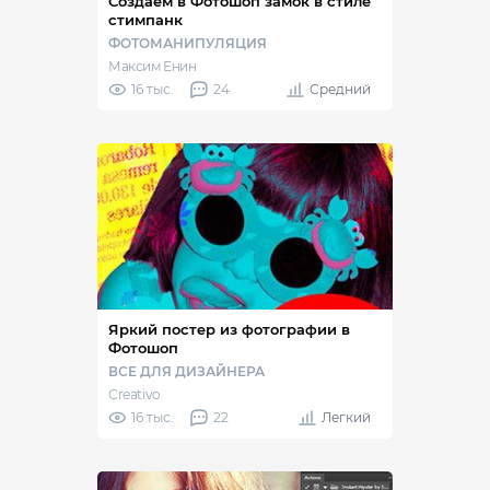
Создаём в Фотошоп замок в стиле
стимпанк
ФОТОМАНИПУЛЯЦИЯ
Максим Енин
16 тыс.
24
Средний
Яркий постер из фотографии в
Фотошоп
ВСЕ ДЛЯ ДИЗАЙНЕРА
Creativo
16 тыс.
22
Легкий