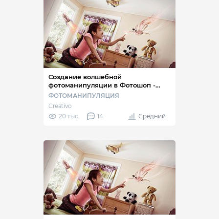
Создание волшебной
фотоманипуляции в Фотошоп -
Часть II
ФОТОМАНИПУЛЯЦИЯ
Creativo
20 тыс.
14
Средний