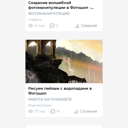
Создание волшебной
фотоманипуляции в Фотошоп -
Часть I
ФОТОМАНИПУЛЯЦИЯ
Creativo
14 тыс.
2
Средний
Рисуем пейзаж с водопадами в
Фотошоп
РАБОТА НА ПЛАНШЕТЕ
Максим Енин
27 тыс.
14
Сложный