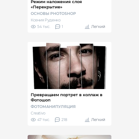
Режим наложения слоя
«Перекрытие»
ОСНОВЫ PHOTOSHOP
Ксения Руденко
54 тыс.
1
Легкий
Превращаем портрет в коллаж в
Фотошоп
ФОТОМАНИПУЛЯЦИЯ
Creativo
47 тыс.
218
Легкий