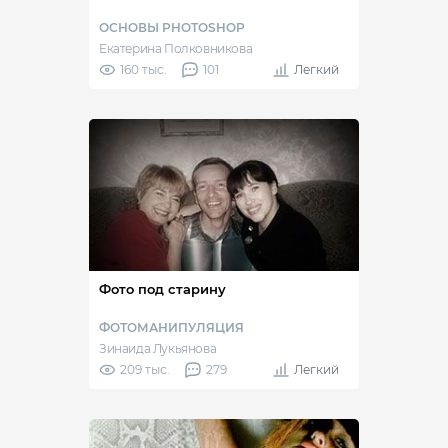
ОСНОВЫ PHOTOSHOP
Екатерина Полковникова
160 тыс.
101
Легкий
Фото под старину
ФОТОМАНИПУЛЯЦИЯ
Зинаида Лукьянова
209 тыс.
279
Легкий