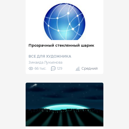
Прозрачный стеклянный шарик
ВСЕ ДЛЯ ХУДОЖНИКА
Зинаида Лукьянова
66 тыс.
129
Средний