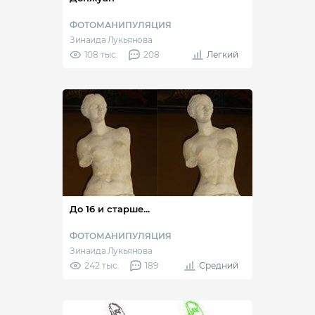
ФОТОМАНИПУЛЯЦИЯ
Зинаида Лукьянова
108 тыс.
208
Легкий
До 16 и старше...
ФОТОМАНИПУЛЯЦИЯ
Зинаида Лукьянова
242 тыс.
189
Средний