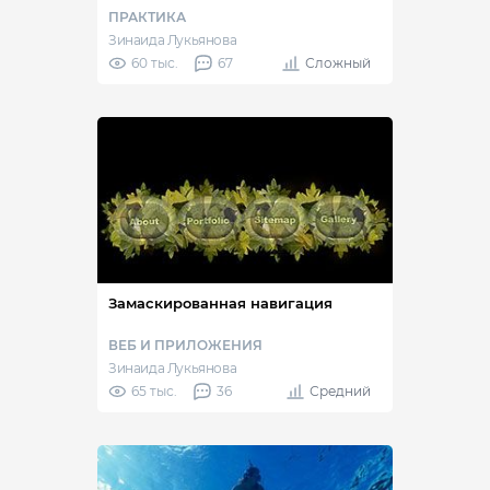
ПРАКТИКА
Зинаида Лукьянова
60 тыс.
67
Сложный
Замаскированная навигация
ВЕБ И ПРИЛОЖЕНИЯ
Зинаида Лукьянова
65 тыс.
36
Средний