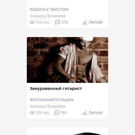
РАБОТА С ТЕКСТОМ
Зинаида Лукьянова
144 тыс.
376
Легкий
Замурованный гитарист
ФОТОМАНИПУЛЯЦИЯ
Зинаида Лукьянова
129 тыс.
184
Легкий