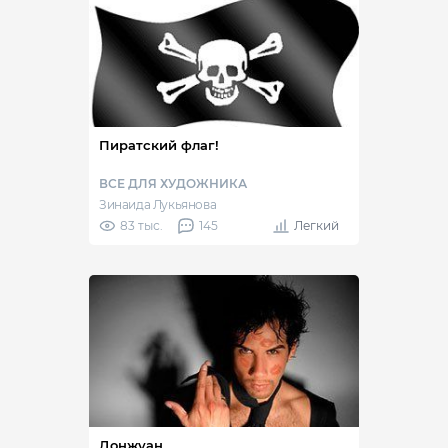
Пиратский флаг!
ВСЕ ДЛЯ ХУДОЖНИКА
Зинаида Лукьянова
83 тыс.
145
Легкий
Донжуан