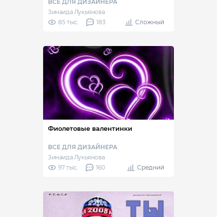
ВСЕ ДЛЯ ДИЗАЙНЕРА
Зинаида Лукьянова
85 тыс.
183
Сложный
Фиолетовые валентинки
ВСЕ ДЛЯ ДИЗАЙНЕРА
Зинаида Лукьянова
97 тыс.
160
Средний