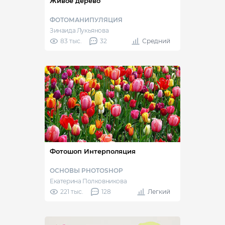
Живое дерево
ФОТОМАНИПУЛЯЦИЯ
Зинаида Лукьянова
83 тыс.
32
Средний
Фотошоп Интерполяция
ОСНОВЫ PHOTOSHOP
Екатерина Полковникова
221 тыс.
128
Легкий