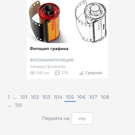
Фотошоп графика
ФОТОМАНИПУЛЯЦИЯ
Зинаида Лукьянова
148 тыс.
379
Средний
1
...
101
102
103
104
105
106
107
108
...
110
Перейти на: