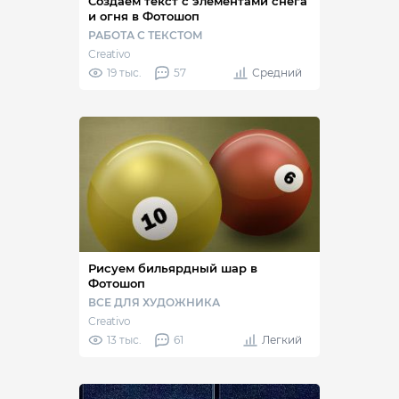
Создаём текст с элементами снега
и огня в Фотошоп
РАБОТА С ТЕКСТОМ
Creativo
19 тыс.
57
Средний
Рисуем бильярдный шар в
Фотошоп
ВСЕ ДЛЯ ХУДОЖНИКА
Creativo
13 тыс.
61
Легкий