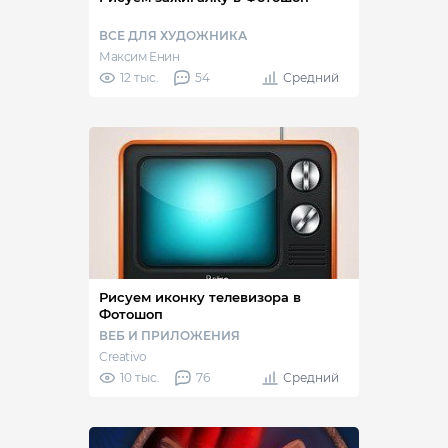
ВСЕ ДЛЯ ХУДОЖНИКА
Максим Енин
12 тыс.
54
Средний
Рисуем иконку телевизора в
Фотошоп
ВЕБ И ПРИЛОЖЕНИЯ
Creativo
10 тыс.
76
Средний