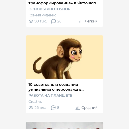
трансформирование» в Фотошоп
ОСНОВЫ PHOTOSHOP
Ксения Руденко
98 тыс.
26
Легкий
10 советов для создания
уникального персонажа в
Фотошоп
РАБОТА НА ПЛАНШЕТЕ
Creativo
26 тыс.
8
Средний