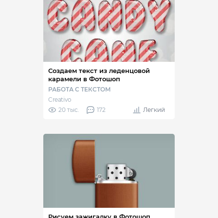
Создаем текст из леденцовой
карамели в Фотошоп
РАБОТА С ТЕКСТОМ
Creativo
20 тыс.
172
Легкий
Рисуем зажигалку в Фотошоп