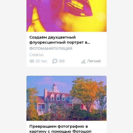
Создаём двухцветный
флуоресцентный портрет в
Фотошоп
ФОТОМАНИПУЛЯЦИЯ
Creativo
25 тыс.
188
Легкий
Превращаем фотографию в
картину с помощью Фотошоп