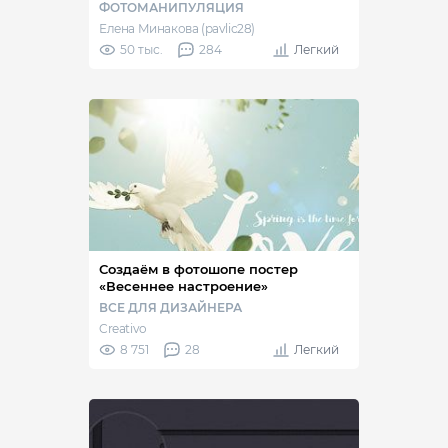
ФОТОМАНИПУЛЯЦИЯ
Елена Минакова (pavlic28)
50 тыс.
284
Легкий
Создаём в фотошопе постер
«Весеннее настроение»
ВСЕ ДЛЯ ДИЗАЙНЕРА
Creativo
8 751
28
Легкий