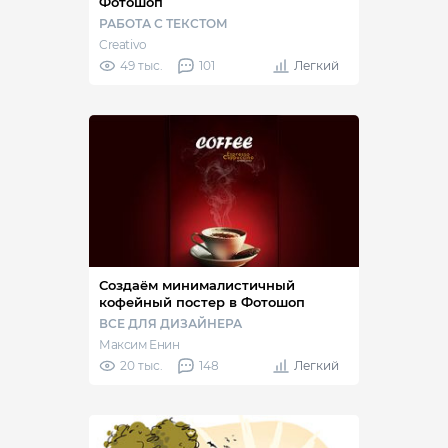
Фотошоп
РАБОТА С ТЕКСТОМ
Creativo
49 тыс.
101
Легкий
Создаём минималистичный
кофейный постер в Фотошоп
ВСЕ ДЛЯ ДИЗАЙНЕРА
Максим Енин
20 тыс.
148
Легкий