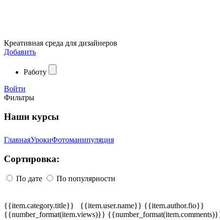
Креативная среда для дизайнеров
Добавить
Работу
Войти
Фильтры
Наши курсы
Главная
Уроки
Фотоманипуляция
Сортировка:
По дате
По популярности
{{item.category.title}}
{{item.user.name}}
{{item.author.fio}}
{{number_format(item.views)}}
{{number_format(item.comments)