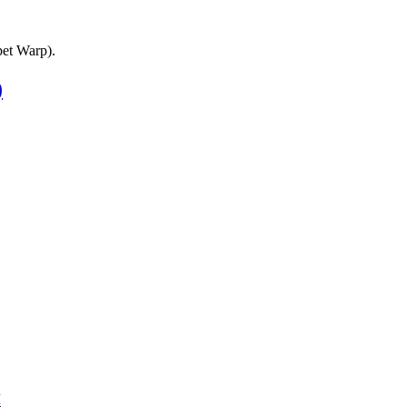
et Warp).
)
я