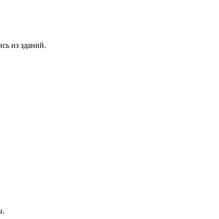
сь из зданий.
ы.