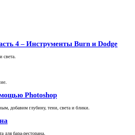
сть 4 – Инструменты Burn и Dodge
и света.
ие.
омощью Photoshop
ым, добавим глубину, тени, света и блики.
ана
а для бара-ресторана.