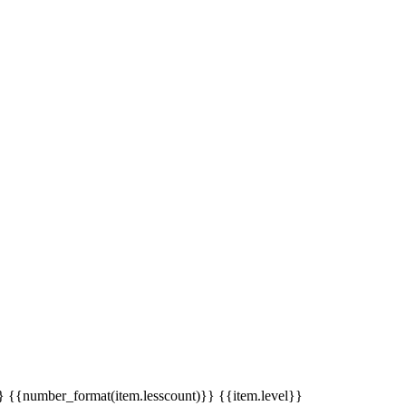
}}
{{number_format(item.lesscount)}}
{{item.level}}