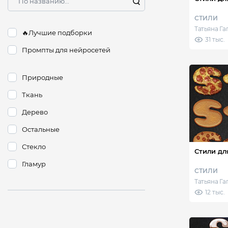
СТИЛИ
Татьяна Г
🔥Лучшие подборки
31 тыс.
Промпты для нейросетей
Природные
Ткань
Дерево
Остальные
Стекло
Стили дл
Гламур
СТИЛИ
Татьяна Г
12 тыс.