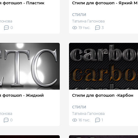
я фотошоп - Пластик
Стили для фотошоп - Яркий 
СТИЛИ
апонова
Татьяна Гапонова
0
19 тыс.
3
я фотошоп - Жидкий
Стили для фотошоп -Карбон
СТИЛИ
апонова
Татьяна Гапонова
0
16 тыс.
1