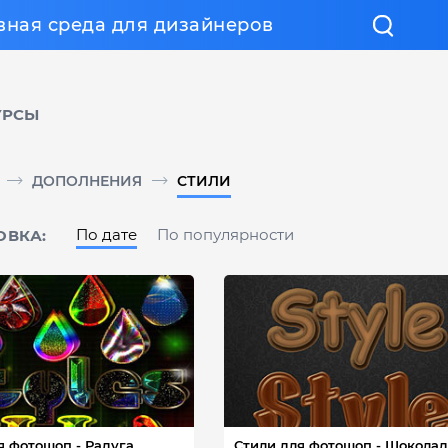
вная среда для дизайнеров
УРСЫ
ДОПОЛНЕНИЯ
СТИЛИ
По дате
По популярности
ОВКА:
я фотошоп - Радуга
Стили для фотошоп - Шокола