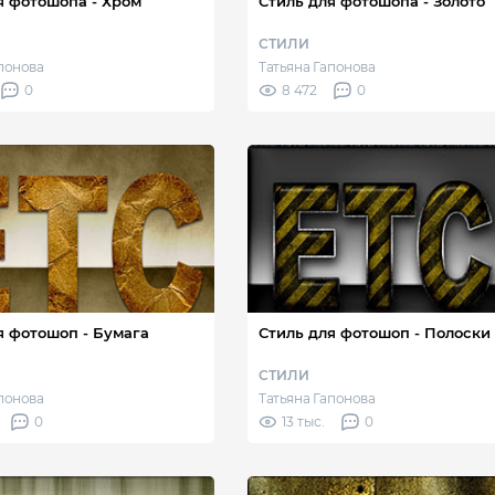
я фотошопа - Хром
Стиль для фотошопа - Золото
СТИЛИ
апонова
Татьяна Гапонова
0
8 472
0
я фотошоп - Бумага
Стиль для фотошоп - Полоски
СТИЛИ
апонова
Татьяна Гапонова
0
13 тыс.
0