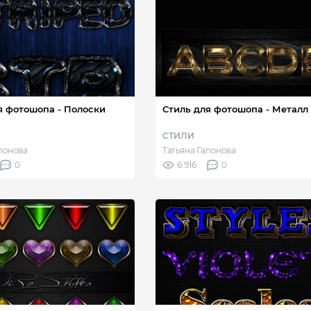
я фотошопа - Полоски
Стиль для фотошопа - Металл
СТИЛИ
апонова
Татьяна Гапонова
0
6 916
0