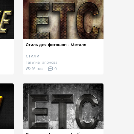
Стиль для фотошоп - Металл
СТИЛИ
Татьяна Гапонова
16 тыс.
0