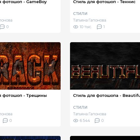
я фотошоп - GameBoy
Стиль для фотошоп - Теннис
СТИЛИ
апонова
Татьяна Гапонова
0
10 тыс.
1
я фотошоп - Трещины
Стиль для фотошопа - Beautifu
СТИЛИ
апонова
Татьяна Гапонова
0
6 544
0