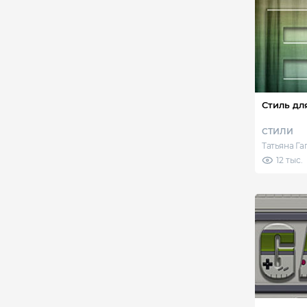
Стиль дл
СТИЛИ
Татьяна Г
12 тыс.