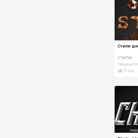
Стили дл
СТИЛИ
Татьяна Г
11 тыс.