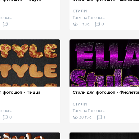
СТИЛИ
апонова
Татьяна Гапонова
1
11 тыс.
0
я фотошоп - Пицца
Стили для фотошоп - Фиолет
СТИЛИ
апонова
Татьяна Гапонова
0
30 тыс.
1