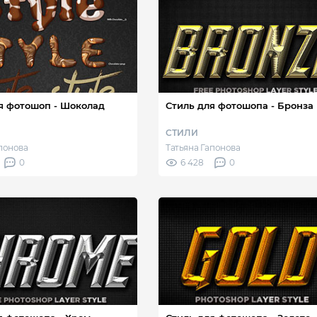
я фотошоп - Шоколад
Стиль для фотошопа - Бронза
СТИЛИ
апонова
Татьяна Гапонова
0
6 428
0