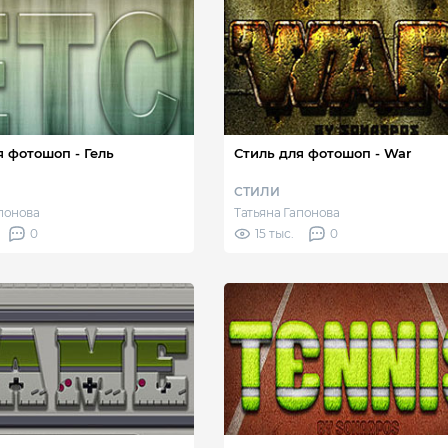
я фотошоп - Гель
Стиль для фотошоп - War
СТИЛИ
апонова
Татьяна Гапонова
0
15 тыс.
0