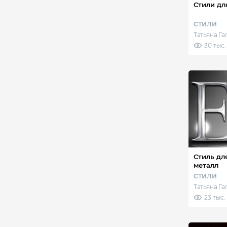
Стили дл
СТИЛИ
Татьяна Г
30 тыс.
Стиль дл
металл
СТИЛИ
Татьяна Г
23 тыс.