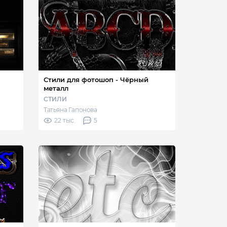
Стили для фотошоп - Чёрный
металл
СТИЛИ
Татьяна Гапонова
22 тыс.
5