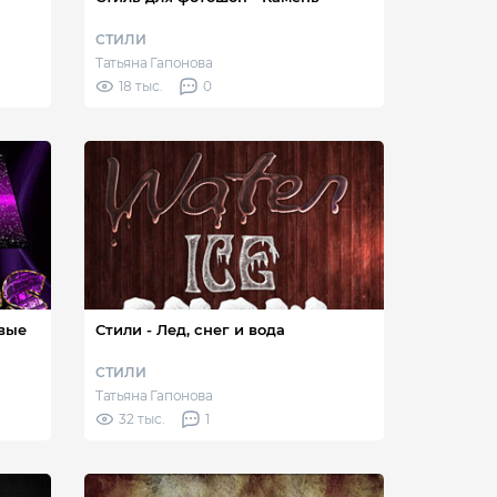
СТИЛИ
Татьяна Гапонова
18 тыс.
0
овые
Стили - Лед, снег и вода
СТИЛИ
Татьяна Гапонова
32 тыс.
1