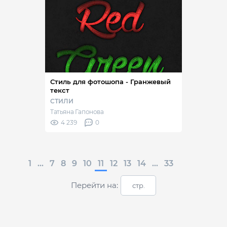
Стиль для фотошопа - Гранжевый
текст
СТИЛИ
Татьяна Гапонова
4 239
0
1
...
7
8
9
10
11
12
13
14
...
33
Перейти на: