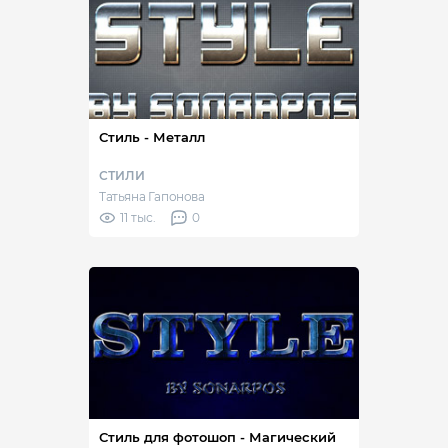
Стиль - Металл
СТИЛИ
Татьяна Гапонова
11 тыс.
0
Стиль для фотошоп - Магический