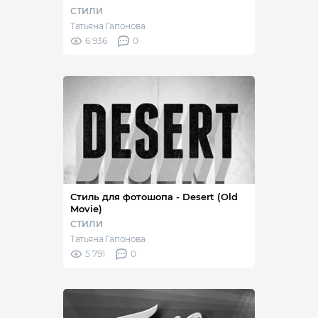
СТИЛИ
Татьяна Гапонова
6 936
0
Стиль для фотошопа - Desert (Old
Movie)
СТИЛИ
Татьяна Гапонова
5 791
0