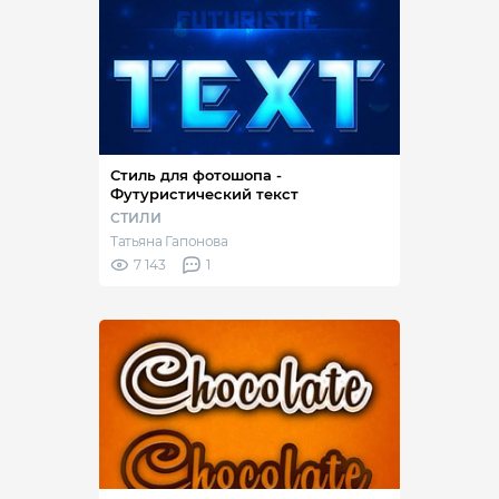
Стиль для фотошопа -
Футуристический текст
СТИЛИ
Татьяна Гапонова
7 143
1