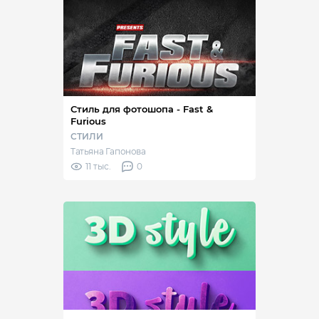
Стиль для фотошопа - Fast &
Furious
СТИЛИ
Татьяна Гапонова
11 тыс.
0