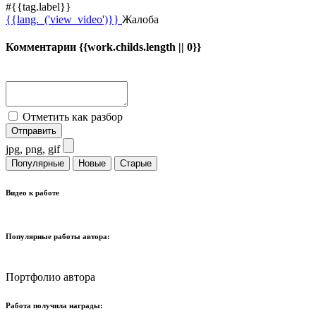
#{{tag.label}}
{{lang._('view_video')}}
Жалоба
Комментарии
{{work.childs.length || 0}}
Отметить как разбор
Отправить
jpg, png, gif
Популярные
Новые
Cтарые
Видео к работе
Популярные работы автора:
Портфолио автора
Работа получила награды: