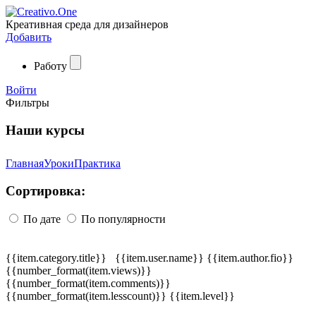
Креативная среда для дизайнеров
Добавить
Работу
Войти
Фильтры
Наши курсы
Главная
Уроки
Практика
Сортировка:
По дате
По популярности
{{item.category.title}}
{{item.user.name}}
{{item.author.fio}}
{{number_format(item.views)}}
{{number_format(item.comments)}}
{{number_format(item.lesscount)}}
{{item.level}}