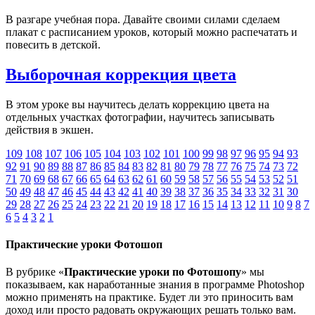
В разгаре учебная пора. Давайте своими силами сделаем
плакат с расписанием уроков, который можно распечатать и
повесить в детской.
Выборочная коррекция цвета
В этом уроке вы научитесь делать коррекцию цвета на
отдельных участках фотографии, научитесь записывать
действия в экшен.
109
108
107
106
105
104
103
102
101
100
99
98
97
96
95
94
93
92
91
90
89
88
87
86
85
84
83
82
81
80
79
78
77
76
75
74
73
72
71
70
69
68
67
66
65
64
63
62
61
60
59
58
57
56
55
54
53
52
51
50
49
48
47
46
45
44
43
42
41
40
39
38
37
36
35
34
33
32
31
30
29
28
27
26
25
24
23
22
21
20
19
18
17
16
15
14
13
12
11
10
9
8
7
6
5
4
3
2
1
Практические уроки Фотошоп
В рубрике «
Практические уроки по Фотошопу
» мы
показываем, как наработанные знания в программе Photoshop
можно применять на практике. Будет ли это приносить вам
доход или просто радовать окружающих решать только вам.