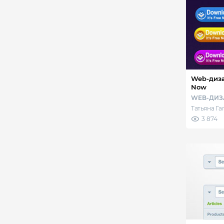
Web-дизайн - Кнопк
Now
WEB-ДИЗ
Татьяна Г
3 874