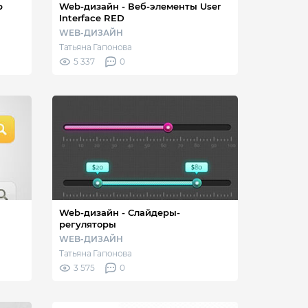
р
Web-дизайн - Веб-элементы User
Interface RED
WEB-ДИЗАЙН
Татьяна Гапонова
5 337
0
Web-дизайн - Слайдеры-
регуляторы
WEB-ДИЗАЙН
Татьяна Гапонова
3 575
0