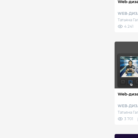
Web-диза
WEB-ДИЗ
Татьяна Г
4 241
Web-диза
WEB-ДИЗ
Татьяна Г
3 701