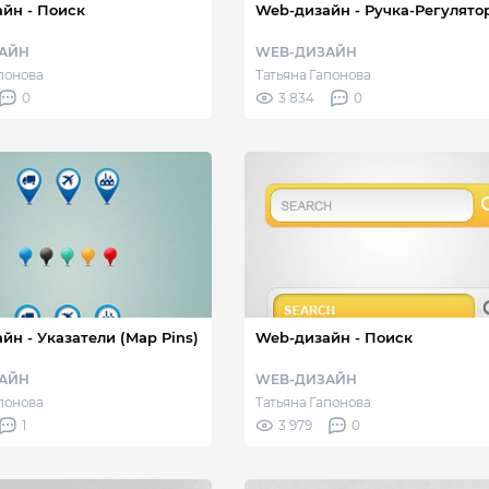
йн - Поиск
Web-дизайн - Ручка-Регулято
АЙН
WEB-ДИЗАЙН
апонова
Татьяна Гапонова
0
3 834
0
йн - Указатели (Map Pins)
Web-дизайн - Поиск
АЙН
WEB-ДИЗАЙН
апонова
Татьяна Гапонова
1
3 979
0