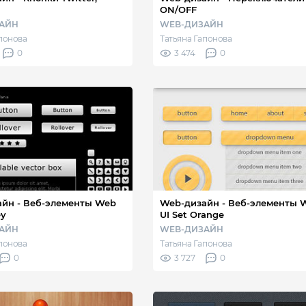
ON/OFF
АЙН
WEB-ДИЗАЙН
апонова
Татьяна Гапонова
0
3 474
0
ементы Web
Web-дизайн - Веб-элементы Web
ey
UI Set Orange
АЙН
WEB-ДИЗАЙН
апонова
Татьяна Гапонова
0
3 727
0