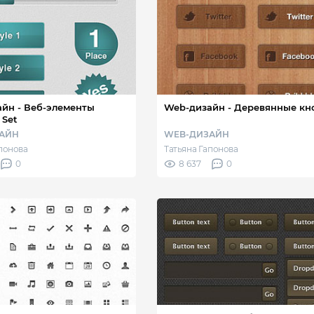
-элементы
Web-дизайн - Деревянные
 Set
АЙН
WEB-ДИЗАЙН
апонова
Татьяна Гапонова
0
8 637
0