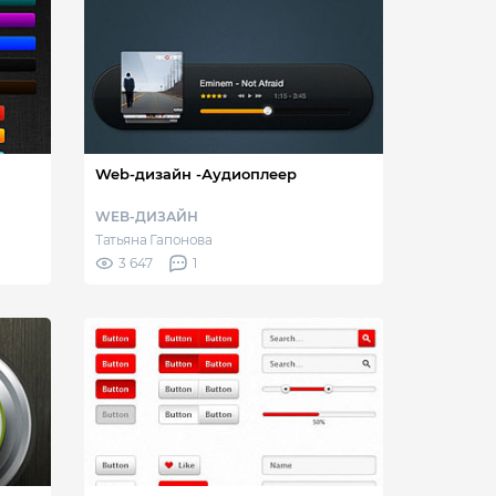
Web-дизайн -Аудиоплеер
WEB-ДИЗАЙН
Татьяна Гапонова
3 647
1