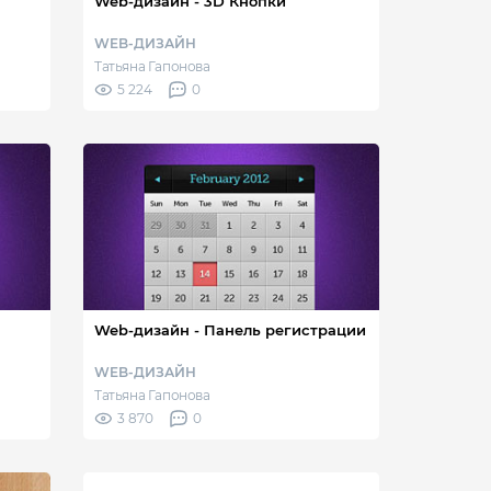
Web-дизайн - 3D Кнопки
WEB-ДИЗАЙН
Татьяна Гапонова
5 224
0
Web-дизайн - Панель регистрации
WEB-ДИЗАЙН
Татьяна Гапонова
3 870
0