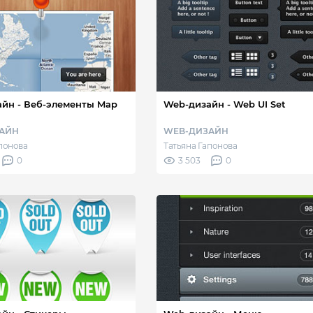
ементы Map
Web-дизайн - Web UI Set
АЙН
WEB-ДИЗАЙН
апонова
Татьяна Гапонова
0
3 503
0