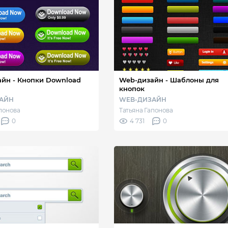
и Download
Web-дизайн - Шаблоны для
кнопок
АЙН
WEB-ДИЗАЙН
апонова
Татьяна Гапонова
0
4 731
0