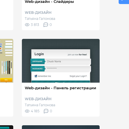
Web-дизайн - Слайдеры
WEB-ДИЗАЙН
Татьяна Гапонова
3 813
0
Web-дизайн - Панель регистрации
WEB-ДИЗАЙН
Татьяна Гапонова
4 185
0