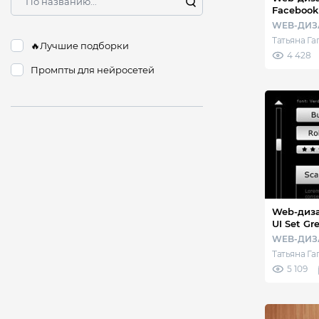
Facebook
WEB-ДИЗ
Татьяна Г
🔥Лучшие подборки
4 428
Промпты для нейросетей
Web-дизайн - Веб-эл
UI Set Gr
WEB-ДИЗ
Татьяна Г
5 109