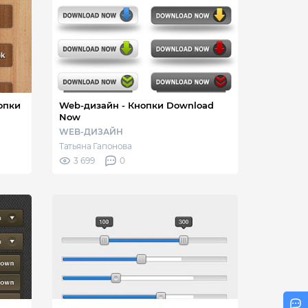
 кнопки
Web-дизайн - Кнопки Download
Now
WEB-ДИЗАЙН
Татьяна Гапонова
3 699
0