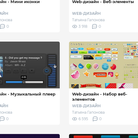
йн - Мини иконки
Web-дизайн - Веб-элементы
АЙН
WEB-ДИЗАЙН
апонова
Татьяна Гапонова
0
3 918
0
йн - Музыкальный плеер
Web-дизайн - Набор веб-
элементов
АЙН
WEB-ДИЗАЙН
апонова
Татьяна Гапонова
0
6 595
0