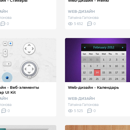
йн - Стикеры
Web-дизайн - Меню
АЙН
WEB-ДИЗАЙН
апонова
Татьяна Гапонова
0
5 652
0
-элементы
Web-дизайн - Календарь
p UI Kit
АЙН
WEB-ДИЗАЙН
апонова
Татьяна Гапонова
0
5 525
0