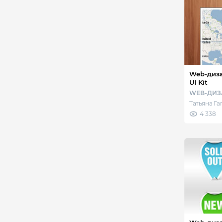
Web-дизайн - Веб-эл
UI Kit
WEB-ДИЗ
Татьяна Г
4 338