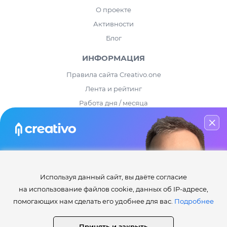
О проекте
Активности
Блог
ИНФОРМАЦИЯ
Правила сайта Creativo.one
Лента и рейтинг
Работа дня / месяца
Опросы
⚡️Как получить статусы Creator, Master, Expert, Pro, ProExpert,
CreativoPro Creativo, Co.
Мастер-класс
Сведения об образовательной организации
по инфографике
Используя данный сайт, вы даёте согласие
СТАТИСТИКА
Узнай
(бесплатно)
все секреты
на использование файлов cookie, данных об IP-адресе,
и приёмы дизайнеров в Photoshop
Уроков:
4 417
помогающих нам сделать его удобнее для вас.
Подробнее
Дополнений:
24 282
НАЧАТЬ ОБУЧЕНИЕ
Работ пользователей:
441 080
Принять и закрыть