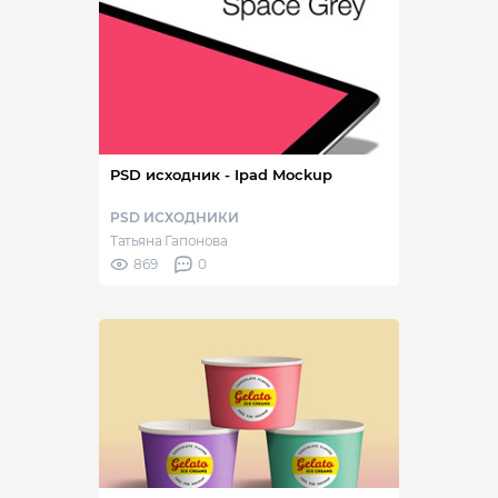
PSD исходник - Ipad Mockup
PSD ИСХОДНИКИ
Татьяна Гапонова
869
0