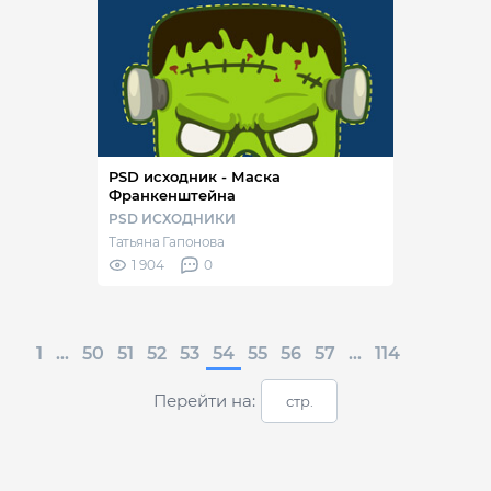
PSD исходник - Маска
Франкенштейна
PSD ИСХОДНИКИ
Татьяна Гапонова
1 904
0
1
...
50
51
52
53
54
55
56
57
...
114
Перейти на: