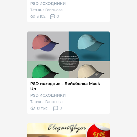
PSD ИСХОДНИКИ
Татьяна Гапонова
3 102
0
PSD исходник - Бейсболка Mock
Up
PSD ИСХОДНИКИ
Татьяна Гапонова
19 тыс.
0