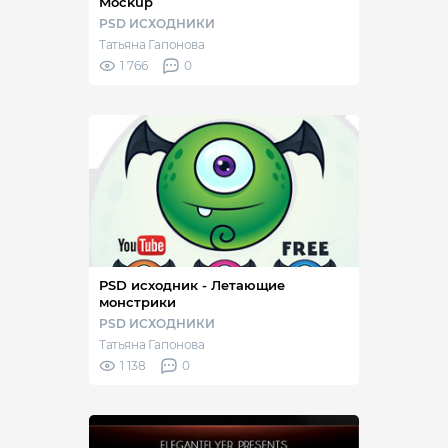
Mockup
PSD ИСХОДНИКИ
Татьяна Гапонова
1 766
0
PSD исходник - Летающие
монстрики
PSD ИСХОДНИКИ
Татьяна Гапонова
1 138
0