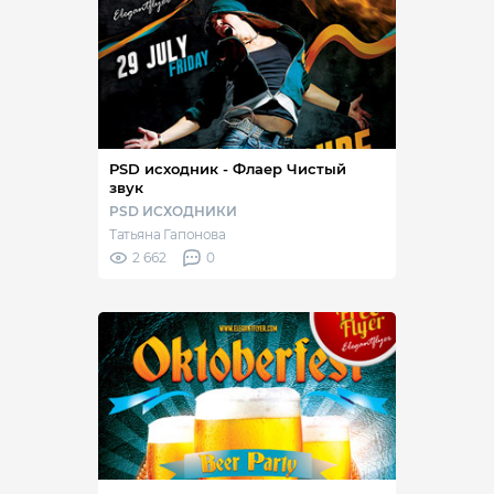
PSD исходник - Флаер Чистый
звук
PSD ИСХОДНИКИ
Татьяна Гапонова
2 662
0