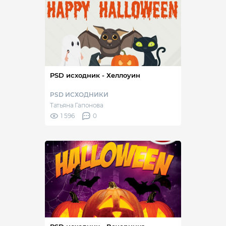
PSD исходник - Хеллоуин
PSD ИСХОДНИКИ
Татьяна Гапонова
1 596
0