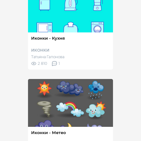
Иконки - Кухня
ИКОНКИ
Татьяна Гапонова
2 810
1
Иконки - Метео