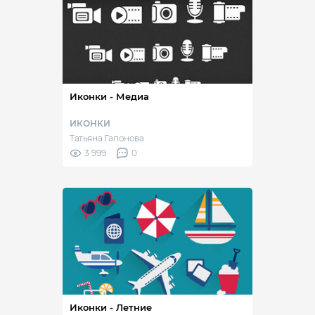
Иконки - Медиа
ИКОНКИ
Татьяна Гапонова
3 999
0
Иконки - Летние