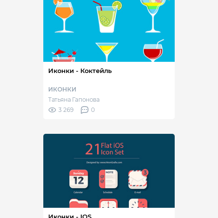
Иконки - Коктейль
ИКОНКИ
Татьяна Гапонова
3 269
0
Иконки - IOS