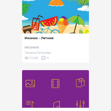
Иконки - Летние
ИКОНКИ
Татьяна Гапонова
3 248
0