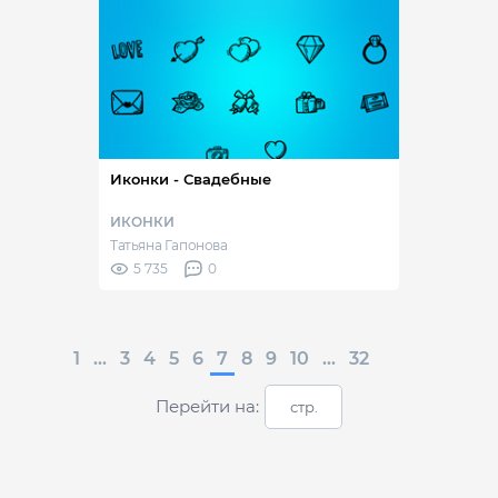
Иконки - Свадебные
ИКОНКИ
Татьяна Гапонова
5 735
0
1
...
3
4
5
6
7
8
9
10
...
32
Перейти на: