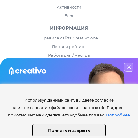
Активности
Блог
ИНФОРМАЦИЯ
Правила сайта Creativo.one
Лента и рейтинг
Работа дня / месяца
Опросы
⚡️Как получить статусы Creator, Master, Expert, Pro, ProExpert,
CreativoPro Creativo, Co.
Мастер-класс
Сведения об образовательной организации
по инфографике
Используя данный сайт, вы даёте согласие
СТАТИСТИКА
Узнай
(бесплатно)
все секреты
на использование файлов cookie, данных об IP-адресе,
и приёмы дизайнеров в Photoshop
Уроков:
4 417
помогающих нам сделать его удобнее для вас.
Подробнее
Дополнений:
24 282
НАЧАТЬ ОБУЧЕНИЕ
Работ пользователей:
441 076
Принять и закрыть