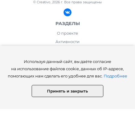
© Creativo, 2026 г.
Все права защищены
РАЗДЕЛЫ
О проекте
Активности
Блог
ИНФОРМАЦИЯ
Используя данный сайт, вы даёте согласие
на использование файлов cookie, данных об IP-адресе,
Правила сайта Creativo.one
помогающих нам сделать его удобнее для вас.
Подробнее
Лента и рейтинг
Работа дня / месяца
Принять и закрыть
Опросы
⚡️Как получить статусы Creator, Master, Expert, Pro, ProExpert,
CreativoPro Creativo, Co.
Сведения об образовательной организации
СТАТИСТИКА