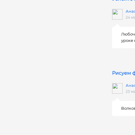
Ана
24 м
Любочк
уроке 
Рисуем 
Ана
23 м
Волков