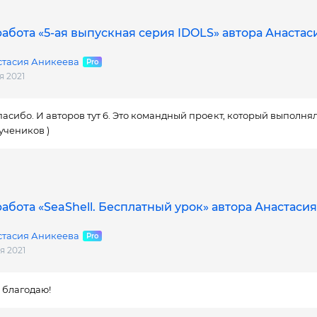
абота «5-ая выпускная серия IDOLS» автора Анаста
стасия Аникеева
я 2021
спасибо. И авторов тут 6. Это командный проект, который выполн
 учеников )
абота «SeaShell. Бесплатный урок» автора Анастаси
стасия Аникеева
я 2021
 благодаю!