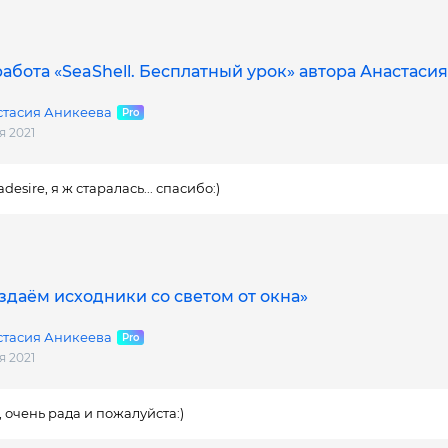
абота «SeaShell. Бесплатный урок» автора Анастаси
стасия Аникеева
я 2021
desire, я ж старалась... спасибо:)
здаём исходники со светом от окна»
стасия Аникеева
я 2021
 очень рада и пожалуйста:)