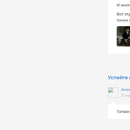
И мног
Вот эт
точки
Успейте 
Ана
21 ма
Татьян