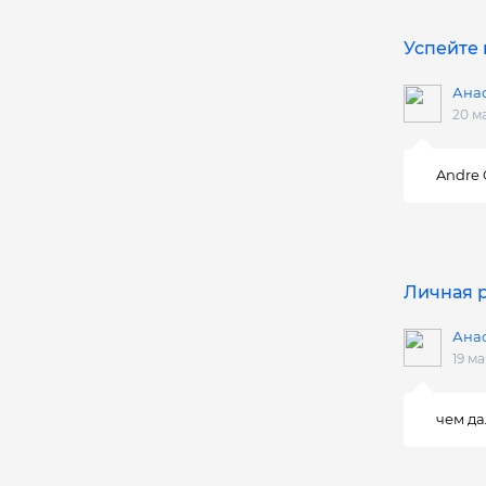
Успейте 
Ана
20 м
Andre 
Личная р
Ана
19 ма
чем да