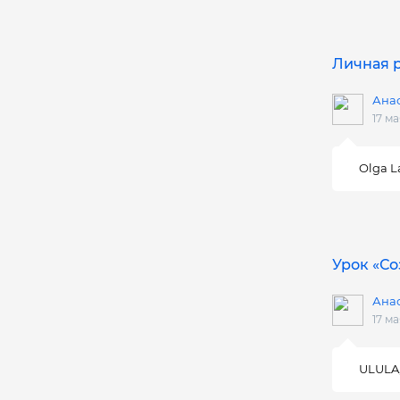
Личная р
Ана
17 ма
Olga La
Урок «Со
Ана
17 ма
ULULA,