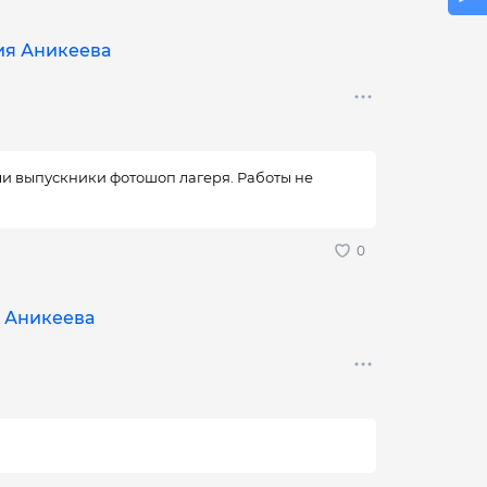
сия Аникеева
яли выпускники фотошоп лагеря. Работы не
я Аникеева