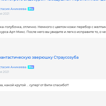
стасия Аникеева
ая 2021
а-голубочка, отлично. Немного с цветом кожи перебор с желтым
курса Арт-Микс. После него вы увидите и легко исправите то, о чем
фантастическую зверюшку Страусозуба
стасия Аникеева
ая 2021
а, какой крутой ... супер! от Вити спасибо!!!