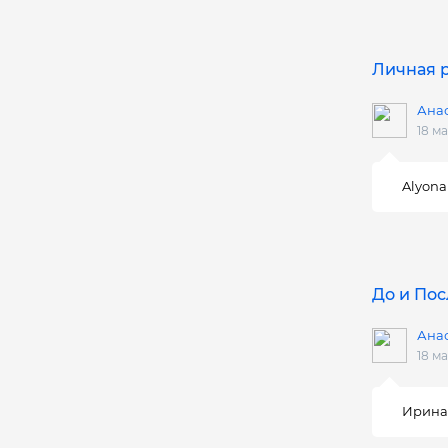
Личная р
Ана
18 ма
Alyona
До и Пос
Ана
18 ма
Ирина