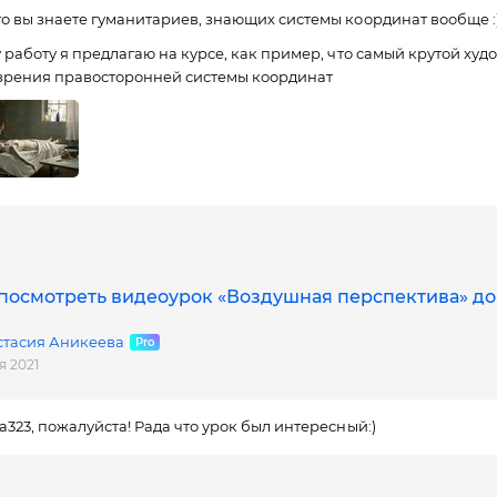
о вы знаете гуманитариев, знающих системы координат вообще :
у работу я предлагаю на курсе, как пример, что самый крутой худо
 зрения правосторонней системы координат
посмотреть видеоурок «Воздушная перспектива» до
стасия Аникеева
я 2021
а323, пожалуйста! Рада что урок был интересный:)