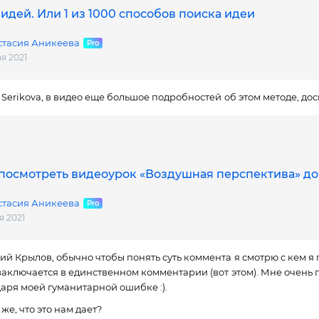
идей. Или 1 из 1000 способов поиска идеи
стасия Аникеева
ая 2021
a Serikova, в видео еще большое подробностей об этом методе, до
посмотреть видеоурок «Воздушная перспектива» до
стасия Аникеева
я 2021
ий Крылов, обычно чтобы понять суть коммента я смотрю с кем я 
заключается в единственном комментарии (вот этом). Мне очень п
аря моей гуманитарной ошибке :).
 же, что это нам дает?