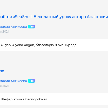
абота «SeaShell. Бесплатный урок» автора Анастаси
стасия Аникеева
я 2021
 Aligan, Alyona Aligan, благодарю, я очень рада.
ле
стасия Аникеева
я 2021
 Шефер, кошка бесподобная