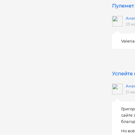
Пулемет 
Ана
23 м
Valeri
Успейте 
Ана
21 ма
Григор
сайте 
благод
Но всё