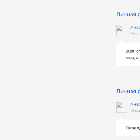
Личная р
Ана
19 ма
Zust, 
мои, а
Личная р
Ана
18 ма
Павел,