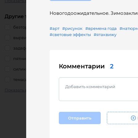
Показать все
Новогодоожидательное. Зимозакли
Другие тэги
безтормозов
#арт
#рисунок
#времена года
#натюрм
#световые эффекты
#ятаквижу
вырвиглаз
задвфокусе
пятница
Комментарии
2
силикон
темасисек
Показать все
Отправить