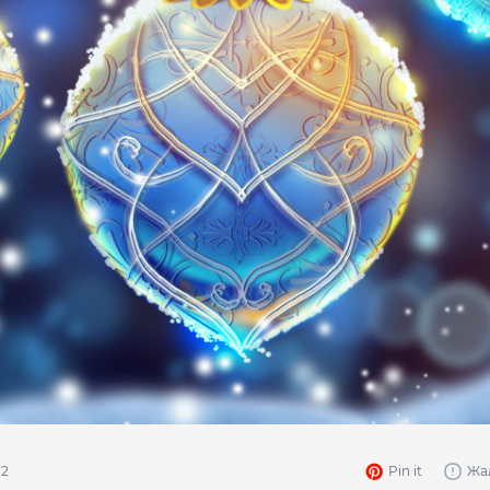
2
Pin it
Жа