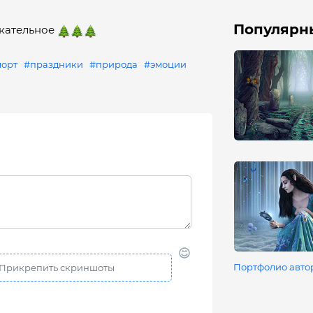
Популярны
кательное
орт
#праздники
#природа
#эмоции
Портфолио авто