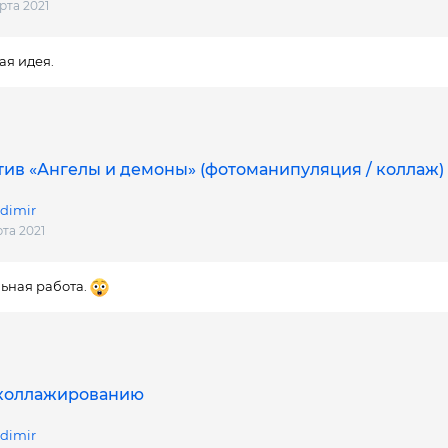
рта 2021
ая идея.
ив «Ангелы и демоны» (фотоманипуляция / коллаж)
dimir
рта 2021
ьная работа.
 коллажированию
dimir