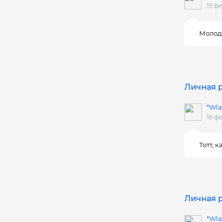
19 ф
Молоде
Личная р
*Wla
18 ф
Тотт, 
Личная р
*Wla