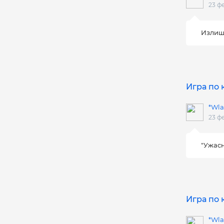
23 ф
Излишн
Игра по
*Wla
23 ф
"Ужасн
Игра по
*Wla