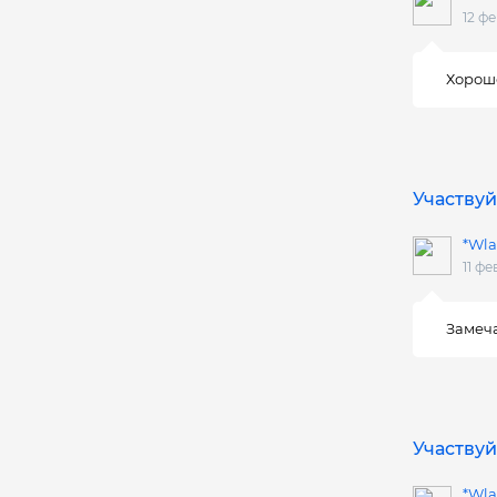
12 ф
Хорош
Участвуй
*Wla
11 фе
Замеча
Участвуй
*Wla