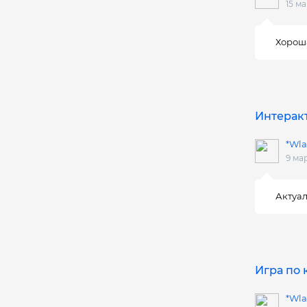
15 ма
Хорош
Интеракт
*Wla
9 ма
Актуал
Игра по
*Wla