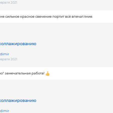
евраля 2021
е сильное красное свечение портит всё впечатлние.
 коллажированию
dimir
евраля 2021
о" замечательная работа!
 коллажированию
dimir