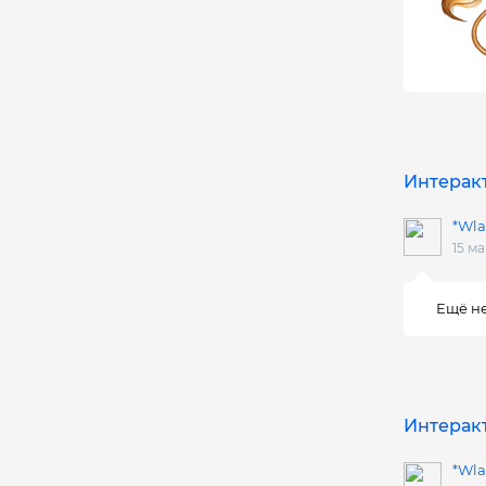
Интеракт
*Wla
15 ма
Ещё не
Интеракт
*Wla