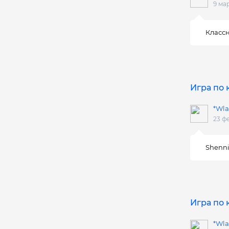
9 ма
Классн
Игра по
*Wla
23 ф
Shenni
Игра по
*Wla