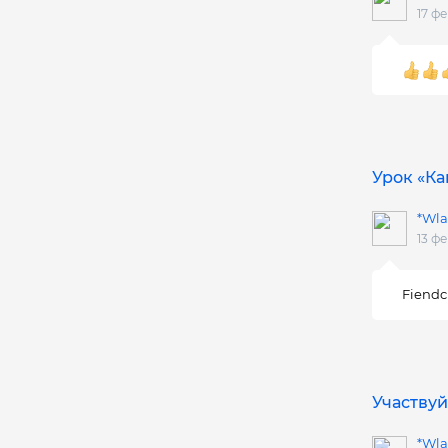
17 ф
Урок «Ка
*Wla
13 ф
Fiendc
Участвуй
*Wla