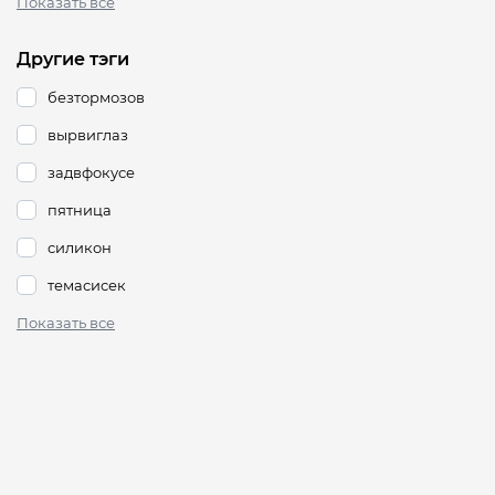
Показать все
Другие тэги
безтормозов
вырвиглаз
задвфокусе
пятница
силикон
темасисек
Показать все