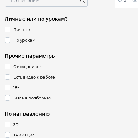
Личные или по урокам?
Личные
По урокам
Прочие параметры
С исходником
Есть видео к работе
18+
Была в подборках
По направлению
3D
анимация