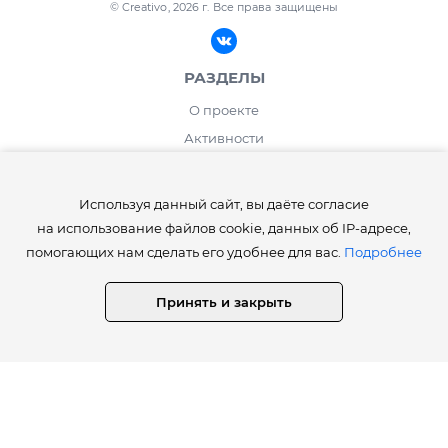
© Creativo, 2026 г.
Все права защищены
РАЗДЕЛЫ
О проекте
Активности
Блог
ИНФОРМАЦИЯ
Используя данный сайт, вы даёте согласие
на использование файлов cookie, данных об IP-адресе,
Правила сайта Creativo.one
помогающих нам сделать его удобнее для вас.
Подробнее
Лента и рейтинг
Работа дня / месяца
Принять и закрыть
Опросы
⚡️Как получить статусы Creator, Master, Expert, Pro, ProExpert,
CreativoPro Creativo, Co.
Сведения об образовательной организации
СТАТИСТИКА