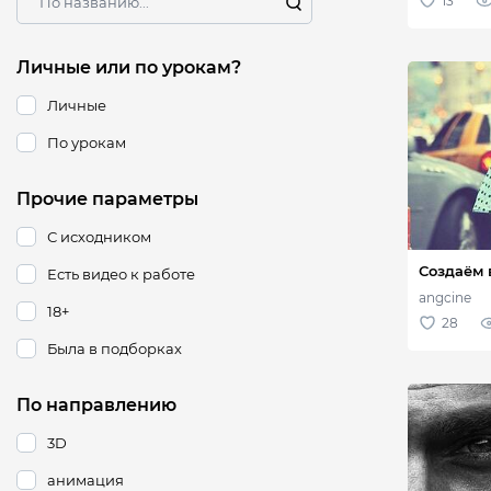
Личные или по урокам?
Личные
По урокам
Прочие параметры
С исходником
Есть видео к работе
18+
Была в подборках
По направлению
3D
анимация