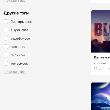
Показать все
Другие тэги
безтормозов
вырвиглаз
задвфокусе
пятница
силикон
темасисек
Показать все