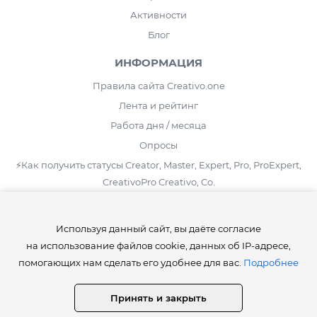
Активности
Блог
ИНФОРМАЦИЯ
Правила сайта Creativo.one
Лента и рейтинг
Работа дня / месяца
Опросы
⚡️Как получить статусы Creator, Master, Expert, Pro, ProExpert,
CreativoPro Creativo, Co.
Сведения об образовательной организации
Используя данный сайт, вы даёте согласие
СТАТИСТИКА
на использование файлов cookie, данных об IP-адресе,
Уроков:
4 417
помогающих нам сделать его удобнее для вас.
Подробнее
Дополнений:
24 282
Работ пользователей:
441 076
Принять и закрыть
Комментариев:
1 019 147