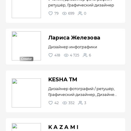
ретушёр, Графический дизайнер
79
699
0
Лариса Железова
Дизайнер инфографики
418
4 725
6
KESHA TM
Дизайнер фотографий / ретушёр,
Графический дизайнер, Дизайне...
42
352
3
K A Z A M I