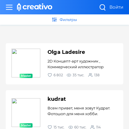
Войти
Фильтры
Olga Ladesire
2D Концепт-арт художник ,
Коммерческий иллюстратор
6 802
35 тыс.
138
kudrat
Всем привет, меня зовут Кудрат.
Фотошоп для меня хобби.
15 тыс.
60 тыс.
114