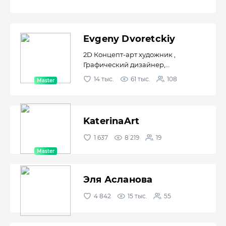
Evgeny Dvoretckiy
2D Концепт-арт художник ,
Графический дизайнер,
Коммерчески...
14 тыс.
61 тыс.
108
KaterinaArt
1 637
8 219
19
Эля Асланова
4 842
15 тыс.
55