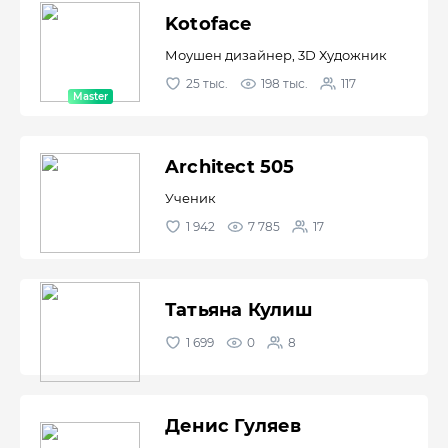
Kotoface
Моушен дизайнер, 3D Художник
25 тыс.
198 тыс.
117
Architect 505
Ученик
1 942
7 785
17
Татьяна Кулиш
1 699
0
8
Денис Гуляев