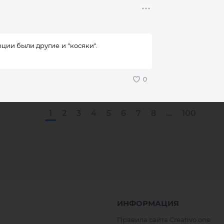
ции были другие и "косяки".
1
2
3
4
5
6
7
8
...
100
ИНФОРМАЦИЯ
Правила сайта Creativo.one