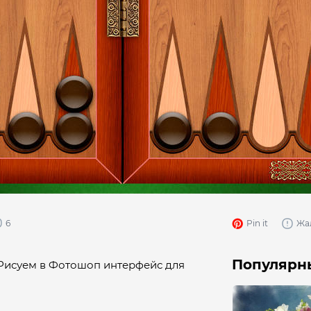
6
Pin it
Жа
Популярны
"Рисуем в Фотошоп интерфейс для