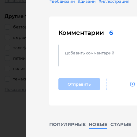
Показать все
#вебдизайн
#дизайн
#иллюстрация
Другие тэги
безтормозов
Комментарии
6
вырвиглаз
задвфокусе
пятница
силикон
темасисек
Отправить
Показать все
ПОПУЛЯРНЫЕ
НОВЫЕ
CТАРЫЕ