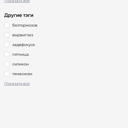
Показать все
Другие тэги
безтормозов
вырвиглаз
задвфокусе
пятница
силикон
темасисек
Показать все