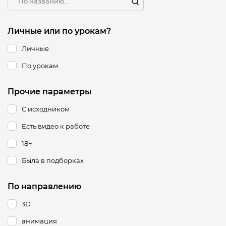
Личные или по урокам?
Личные
По урокам
Прочие параметры
С исходником
Есть видео к работе
18+
Была в подборках
По направлению
3D
анимация