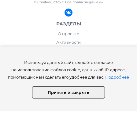
© Creativo, 2026 г.
Все права защищены
РАЗДЕЛЫ
О проекте
Активности
Блог
ИНФОРМАЦИЯ
Используя данный сайт, вы даёте согласие
на использование файлов cookie, данных об IP-адресе,
Правила сайта Creativo.one
помогающих нам сделать его удобнее для вас.
Подробнее
Лента и рейтинг
Работа дня / месяца
Принять и закрыть
Опросы
⚡️Как получить статусы Creator, Master, Expert, Pro, ProExpert,
CreativoPro Creativo, Co.
Сведения об образовательной организации
СТАТИСТИКА