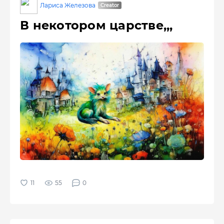
Лариса Железова
В некотором царстве,,,
55
0