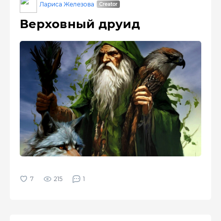
Лариса Железова
Верховный друид
215
1