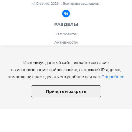
© Creativo, 2026 г.
Все права защищены
РАЗДЕЛЫ
О проекте
Активности
Блог
ИНФОРМАЦИЯ
Используя данный сайт, вы даёте согласие
на использование файлов cookie, данных об IP-адресе,
Правила сайта Creativo.one
помогающих нам сделать его удобнее для вас.
Подробнее
Лента и рейтинг
Работа дня / месяца
Принять и закрыть
Опросы
⚡️Как получить статусы Creator, Master, Expert, Pro, ProExpert,
CreativoPro Creativo, Co.
Сведения об образовательной организации
СТАТИСТИКА