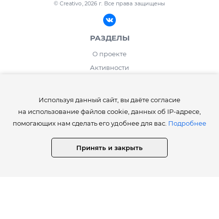
© Creativo, 2026 г.
Все права защищены
РАЗДЕЛЫ
О проекте
Активности
Блог
ИНФОРМАЦИЯ
Используя данный сайт, вы даёте согласие
на использование файлов cookie, данных об IP-адресе,
Правила сайта Creativo.one
помогающих нам сделать его удобнее для вас.
Подробнее
Лента и рейтинг
Работа дня / месяца
Принять и закрыть
Опросы
⚡️Как получить статусы Creator, Master, Expert, Pro, ProExpert,
CreativoPro Creativo, Co.
Сведения об образовательной организации
СТАТИСТИКА