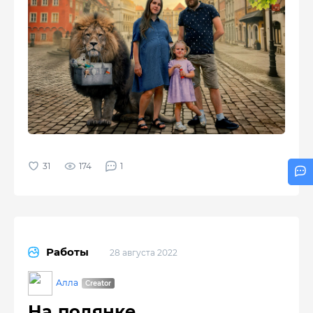
174
1
Работы
28 августа 2022
Алла
На полянке