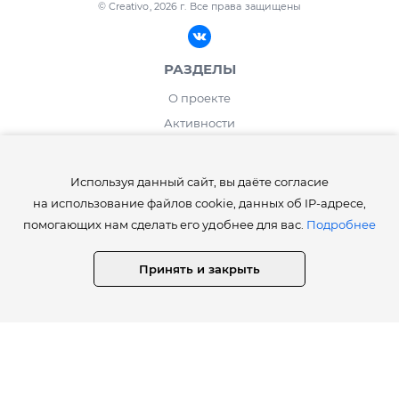
© Creativo, 2026 г.
Все права защищены
РАЗДЕЛЫ
О проекте
Активности
Блог
ИНФОРМАЦИЯ
Используя данный сайт, вы даёте согласие
на использование файлов cookie, данных об IP-адресе,
Правила сайта Creativo.one
помогающих нам сделать его удобнее для вас.
Подробнее
Лента и рейтинг
Работа дня / месяца
Принять и закрыть
Опросы
⚡️Как получить статусы Creator, Master, Expert, Pro, ProExpert,
CreativoPro Creativo, Co.
Сведения об образовательной организации
СТАТИСТИКА