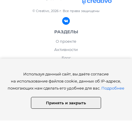
© Creativo, 2026 г.
Все права защищены
РАЗДЕЛЫ
О проекте
Активности
Блог
ИНФОРМАЦИЯ
Используя данный сайт, вы даёте согласие
Правила сайта Creativo.one
на использование файлов cookie, данных об IP-адресе,
Лента и рейтинг
помогающих нам сделать его удобнее для вас.
Подробнее
Работа дня / месяца
Принять и закрыть
Опросы
⚡️Как получить статусы Creator, Master, Expert, Pro, ProExpert,
CreativoPro Creativo, Co.
Сведения об образовательной организации