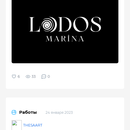
33
0
Работы
24 января 2023
THESAART