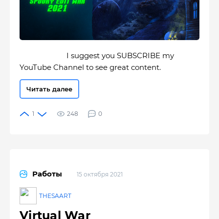
I suggest you SUBSCRIBE my
YouTube Channel to see great content.
Читать далее
248
0
Работы
15 октября 2021
THESAART
Virtual War