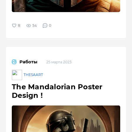
54
0
Работы
25 марта 2023
THESAART
The Mandalorian Poster
Design !