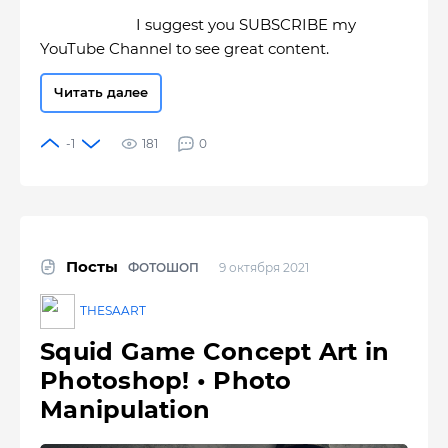
I suggest you SUBSCRIBE my
YouTube Channel to see great content.
Читать далее
181
0
Посты
ФОТОШОП
9 октября 2021
THESAART
Squid Game Concept Art in
Photoshop! • Photo
Manipulation