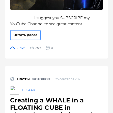
I suggest you SUBSCRIBE my
YouTube Channel to see great content.
Читать далее
259
0
Посты
ФОТОШОП
25 сентября 2021
THESAART
Creating a WHALE in a
FLOATING CUBE in