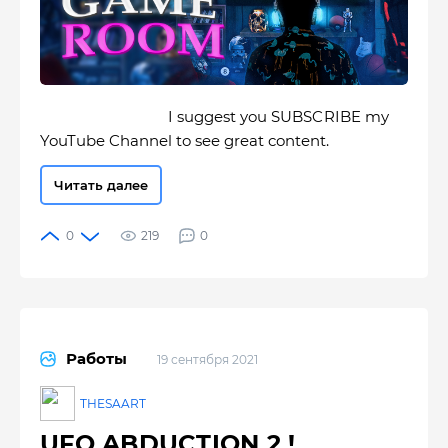
I suggest you SUBSCRIBE my
YouTube Channel to see great content.
Читать далее
219
0
Работы
19 сентября 2021
THESAART
UFO ABDUCTION 2 !