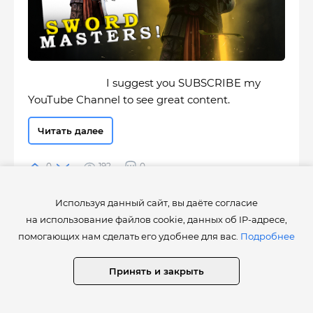
I suggest you SUBSCRIBE my
YouTube Channel to see great content.
Читать далее
192
0
Используя данный сайт, вы даёте согласие
на использование файлов cookie, данных об IP-адресе,
помогающих нам сделать его удобнее для вас.
Подробнее
Посты
ИЛЛЮСТРАЦИЯ
1 сентября 2021
Принять и закрыть
THESAART
Designing TYPOGRAPHY