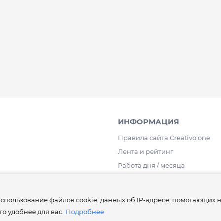
ИНФОРМАЦИЯ
Правила сайта Creativo.one
Лента и рейтинг
Работа дня / месяца
Опросы
⚡️Как получить статусы Creator, 
использование файлов cookie, данных об IP-адресе, помогающих 
Pro, ProExpert, CreativoPro Creat
го удобнее для вас.
Подробнее
Сведения об образовательно