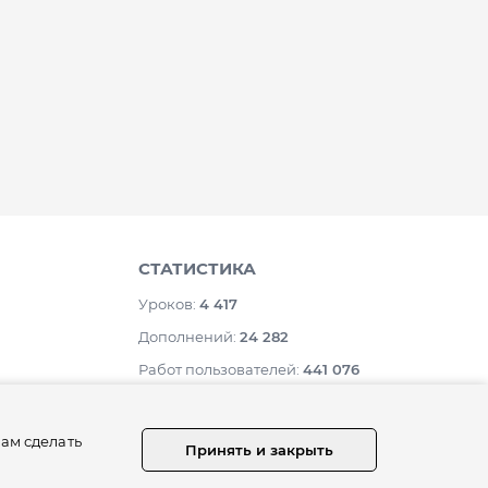
СТАТИСТИКА
Уроков:
4 417
Дополнений:
24 282
Работ пользователей:
441 076
Комментариев:
1 019 147
Master, Expert,
нам сделать
Принять и закрыть
ivo, Co.
й организации