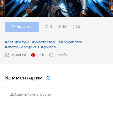
Нравится
104
2
#арт
#ретушь
#художественная обработка
#световые эффекты
#фэнтези
Исходник
Pin it
Жалоба
Комментарии
2