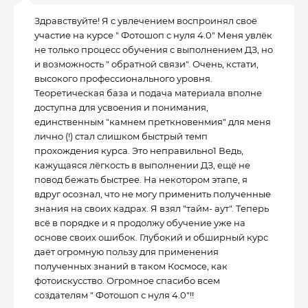
Здравствуйте! Я с увлечением воспроинял своё
участие на курсе " Фотошоп с нуля 4.0" Меня увлёк
не только процесс обучения с выполнением ДЗ, но
и возможность " обратной связи". Очень, кстати,
высокого профессионального уровня.
Теоретическая база и подача материала вполне
доступна для усвоения и понимания,
единственным "камнем преткновенмия" для меня
лично (!) стал слишком быстрый темп
прохождения курса. Это неправильно1 Ведь,
кажущаяся лёгкость в выполнении ДЗ, ещё не
повод бежать быстрее. На некотором этапе, я
вдруг осознал, что не могу применить полученные
знания на своих кадрах. Я взял "тайм- аут". Теперь
всё в порядке и я продолжу обучение уже на
основе своих ошибок. Глубокий и обширный курс
даёт огромную пользу для применения
полученных знаний в таком Космосе, как
фотоискусство. Огромное спасибо всем
создателям " Фотошоп с нуля 4.0"!!