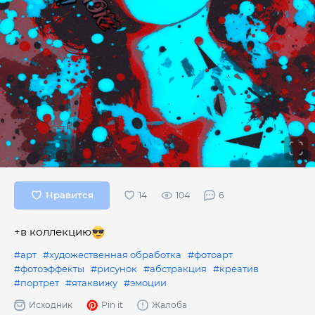
Нравится
104
6
+в коллекцию
#арт
#художественная обработка
#фотоарт
#фотоэффекты
#рисунок
#абстракция
#креатив
#портрет
#ятаквижу
#эмоции
Исходник
Pin it
Жалоба