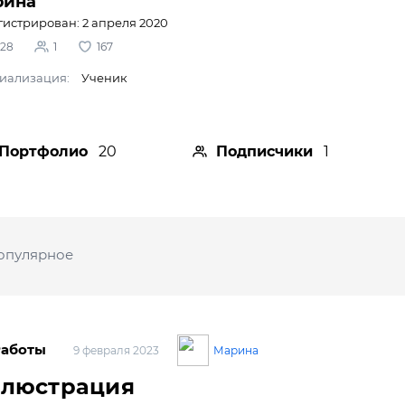
рина
гистрирован: 2 апреля 2020
028
1
167
иализация:
Ученик
Портфолио
20
Подписчики
1
опулярное
Работы
Марина
9 февраля 2023
люстрация