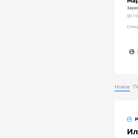
Ма
Заре
1 
Cпец
Новое
П
Ил