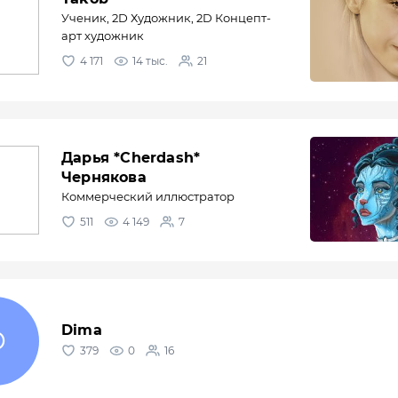
Ученик, 2D Художник, 2D Концепт-
арт художник
4 171
14 тыс.
21
Дарья *Cherdash*
Чернякова
Коммерческий иллюстратор
511
4 149
7
Dima
379
0
16