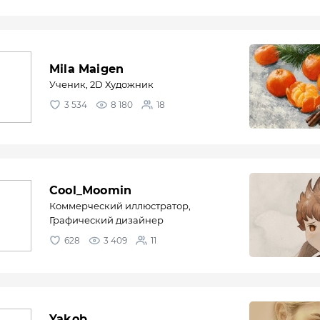
Mila Maigen
Ученик, 2D Художник
3 534
8 180
18
Cool_Moomin
Коммерческий иллюстратор,
Графический дизайнер
628
3 409
11
Yakob