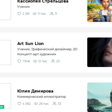
Кассиопея Стрельцова
Ученик
2 261
11 тыс.
11
Art Sun Lion
Ученик, Графический дизайнер, 2D
Концепт-арт художник
1 948
12 тыс.
23
Юлия Демирова
Коммерческий иллюстратор
4 582
26 тыс.
33