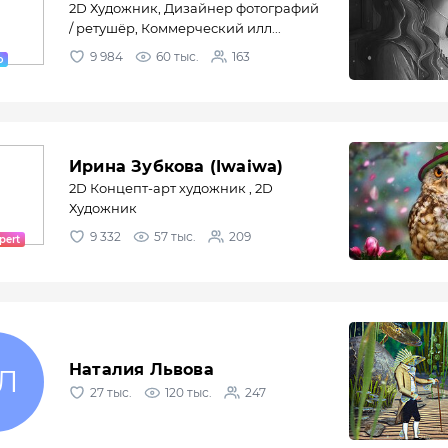
2D Художник, Дизайнер фотографий
/ ретушёр, Коммерческий илл...
9 984
60 тыс.
163
Ирина Зубкова (Iwaiwa)
2D Концепт-арт художник , 2D
Художник
9 332
57 тыс.
209
Наталия Львова
27 тыс.
120 тыс.
247