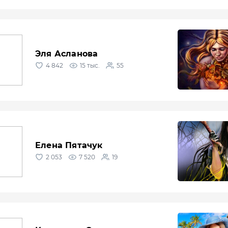
Эля Асланова
4 842
15 тыс.
55
Елена Пятачук
2 053
7 520
19