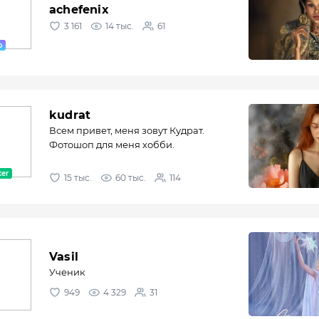
achefenix
3 161
14 тыс.
61
kudrat
Всем привет, меня зовут Кудрат.
Фотошоп для меня хобби.
15 тыс.
60 тыс.
114
Vasil
Ученик
949
4 329
31