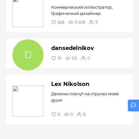
Коммерческий иллюстратор,
Графический дизайнер
628
3 409
11
dansedelnikov
10
122
0
Lex Nikolson
Демоны плачут на струнах моей
души
0
0
6