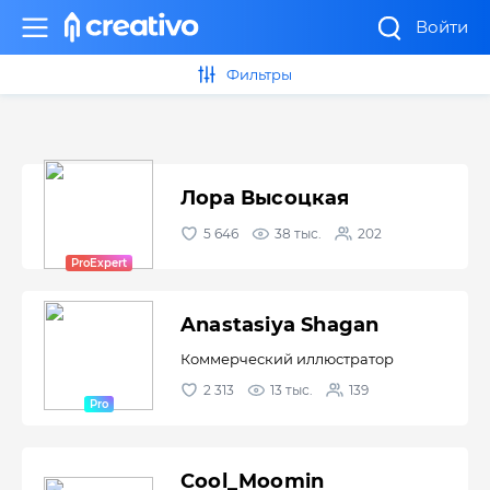
Войти
Фильтры
Лора Высоцкая
5 646
38 тыс.
202
Anastasiya Shagan
Коммерческий иллюстратор
2 313
13 тыс.
139
Cool_Moomin