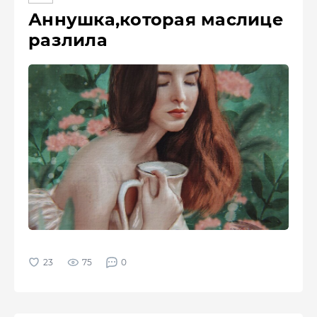
Аннушка,которая маслице
разлила
75
0