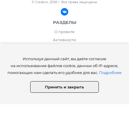
© Creativo, 2026 г.
Все права защищены
РАЗДЕЛЫ
О проекте
Активности
Блог
ИНФОРМАЦИЯ
Используя данный сайт, вы даёте согласие
на использование файлов cookie, данных об IP-адресе,
Правила сайта Creativo.one
помогающих нам сделать его удобнее для вас.
Подробнее
Лента и рейтинг
Работа дня / месяца
Принять и закрыть
Опросы
⚡️Как получить статусы Creator, Master, Expert, Pro, ProExpert,
CreativoPro Creativo, Co.
Сведения об образовательной организации
СТАТИСТИКА