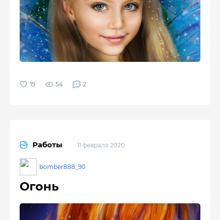
54
2
Работы
11 февраля 2020
bomber888_90
Огонь