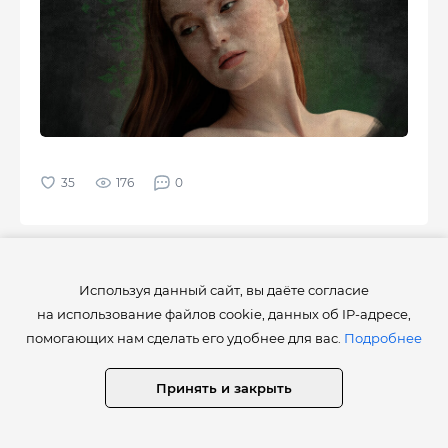
176
0
Используя данный сайт, вы даёте согласие
Работы
24 февраля 2021
на использование файлов cookie, данных об IP-адресе,
помогающих нам сделать его удобнее для вас.
Подробнее
Татьяна Макова
Последний полёт
Принять и закрыть