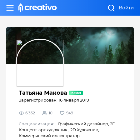
Войти
Татьяна Макова
Зарегистрирован: 16 января 2019
6 352
10
949
Cпециализация:
Графический дизайнер
,
2D
Концепт-арт художник
,
2D Художник
,
Коммерческий иллюстратор