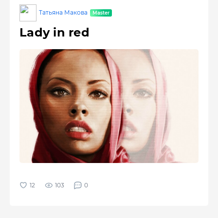
Татьяна Макова
Lady in red
103
0