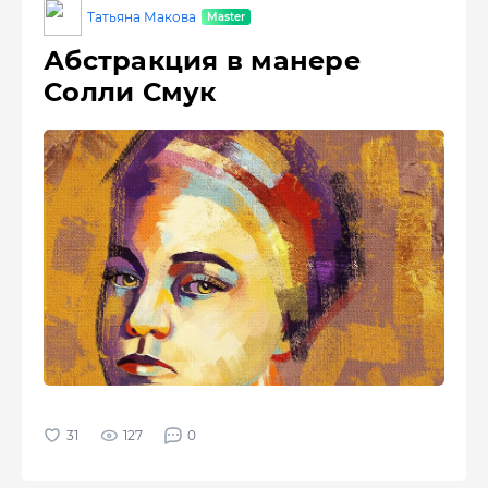
Татьяна Макова
Абстракция в манере
Солли Смук
127
0