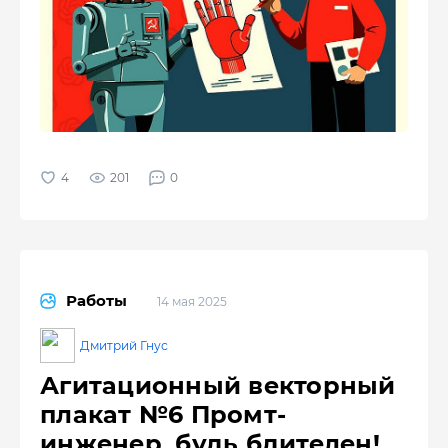
201
0
Работы
14 мая 2025
Дмитрий Гнус
Агитационный векторный
плакат №6 Промт-
инженер, будь бдителен!