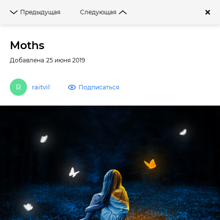
Войти
Предыдущая
Следующая
Фильтры
Moths
Добавлена 25 июня 2019
raitvil