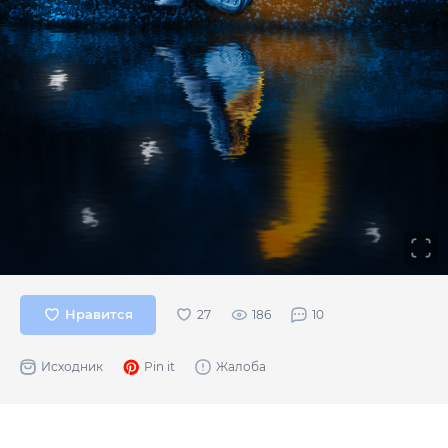
Нравится
186
10
Исходник
Pin it
Жалоба