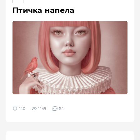
Птичка напела
1 149
54