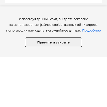
Используя данный сайт, вы даёте согласие
Работы
9 июня 2020
на использование файлов cookie, данных об IP-адресе,
помогающих нам сделать его удобнее для вас.
Подробнее
Лора Высоцкая
Melting Portrait
Принять и закрыть