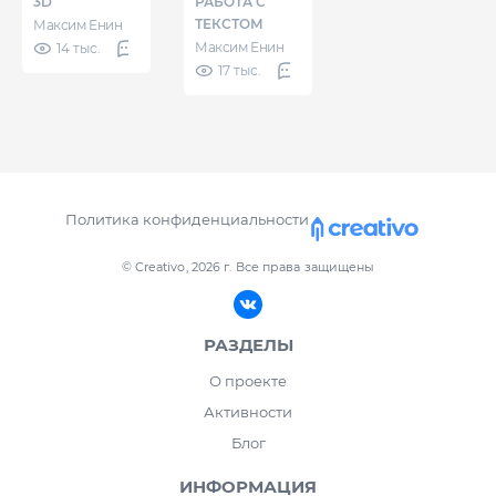
3D
РАБОТА С
3D надпись
орнаментом
ТЕКСТОМ
Максим Енин
Максим Енин
14 тыс.
104
Средний
17 тыс.
95
Средний
Политика конфиденциальности
© Creativo, 2026 г.
Все права защищены
РАЗДЕЛЫ
О проекте
Активности
Блог
ИНФОРМАЦИЯ