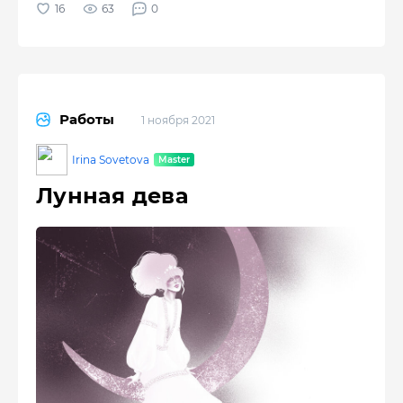
63
0
Работы
1 ноября 2021
Irina Sovetova
Лунная дева