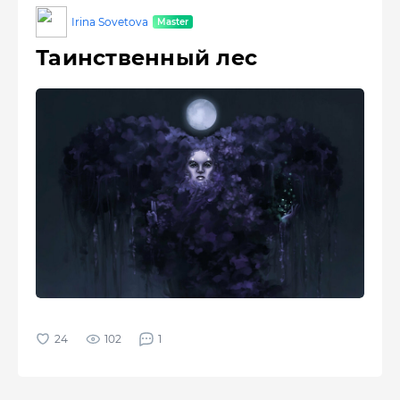
Irina Sovetova
Таинственный лес
102
1