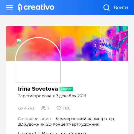
Войти
Irina Sovetova
Зарегистрирован: 7 декабря 2016
4 243
7
1 106
Cпециализация:
Коммерческий иллюстратор
,
2D Художник
,
2D Концепт-арт художник
Привет! Я Ирина, дизайнер и