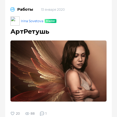
Работы
13 января 2020
Irina Sovetova
АртРетушь
88
1