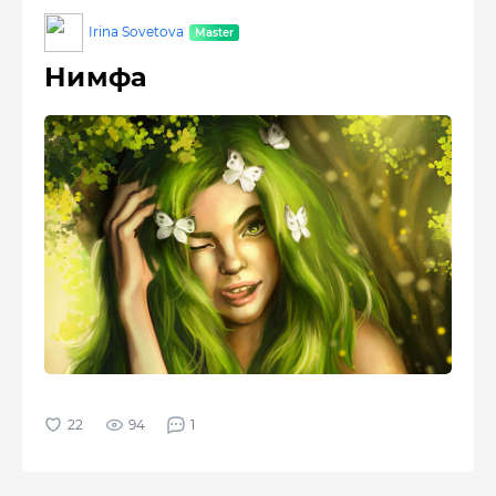
Irina Sovetova
Нимфа
94
1