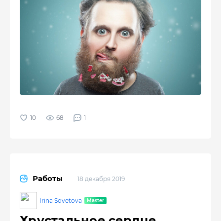
68
1
Работы
18 декабря 2019
Irina Sovetova
Хрустальное сердце