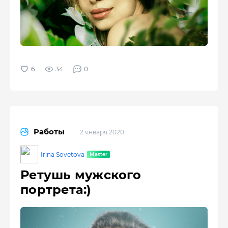
34
0
Работы
2 января 2020
Irina Sovetova
Ретушь мужского
портрета:)