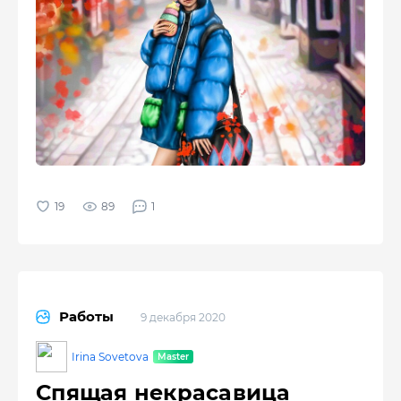
89
1
Работы
9 декабря 2020
Irina Sovetova
Спящая некрасавица