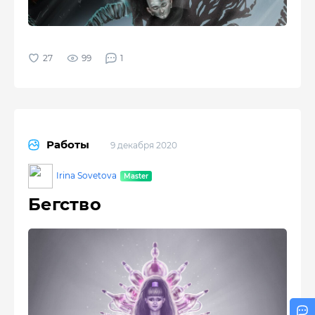
99
1
Работы
9 декабря 2020
Irina Sovetova
Бегство