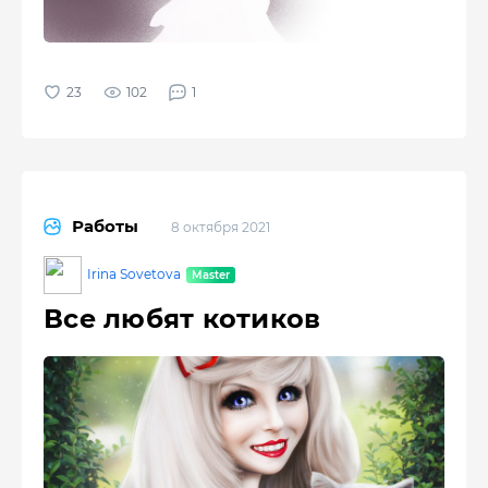
102
1
Работы
8 октября 2021
Irina Sovetova
Все любят котиков