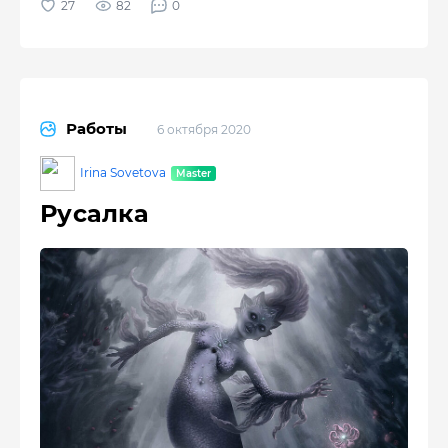
82
0
Работы
6 октября 2020
Irina Sovetova
Русалка