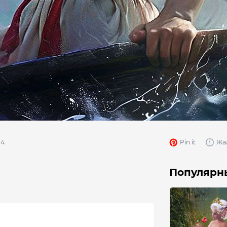
4
Pin it
Жа
Популярны