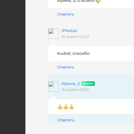
Ирина_S, спасибо.
левую руку...
Ответить
*** поэтические творения Гомера (VIII 
IPNatali
18 апреля 2025
Kudrat, спасибо
Ответить
Ирина_S
16 апреля 2025
Ответить