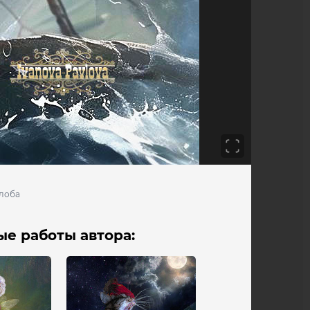
лоба
е работы автора: