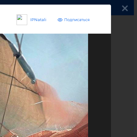
Войти
IPNatali